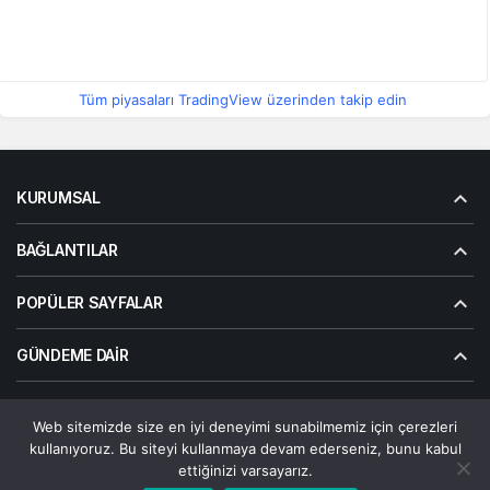
Tüm piyasaları TradingView üzerinden takip edin
KURUMSAL
BAĞLANTILAR
POPÜLER SAYFALAR
GÜNDEME DAIR
Web sitemizde size en iyi deneyimi sunabilmemiz için çerezleri
© Telif Hakkı 2026, Tüm Hakları Saklıdır | Alanalp İnternet
kullanıyoruz. Bu siteyi kullanmaya devam ederseniz, bunu kabul
Çözümler
ettiğinizi varsayarız.
Çerez Politikası
Gizlilik Politikası
Hakkımızda
Bize Ulaşın