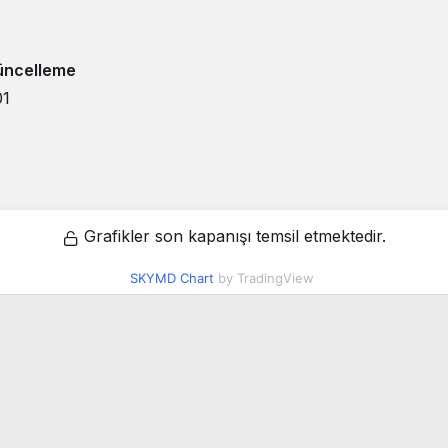
üncelleme
01
Grafikler son kapanışı temsil etmektedir.
SKYMD Chart
by TradingView