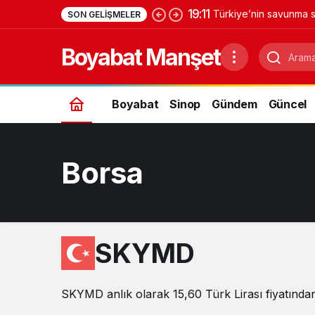
19:11
Türkiye’nin savunma s
SON GELIŞMELER
Yıldırımhan’a uzanan 
Boyabat Manşet
Boyabat
Sinop
Gündem
Güncel
Borsa
SKYMD
SKYMD anlık olarak 15,60 Türk Lirası fiyatından