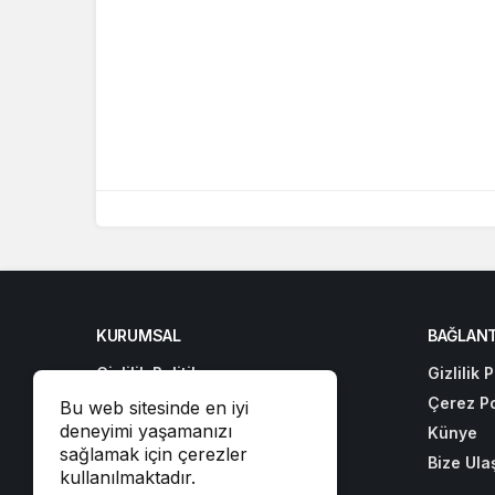
KURUMSAL
BAĞLANT
Gizlilik Politikası
Gizlilik P
Çerez Politikası
Çerez Po
Bu web sitesinde en iyi
deneyimi yaşamanızı
Künye
Künye
sağlamak için çerezler
Bize Ulaşın
Bize Ula
kullanılmaktadır.