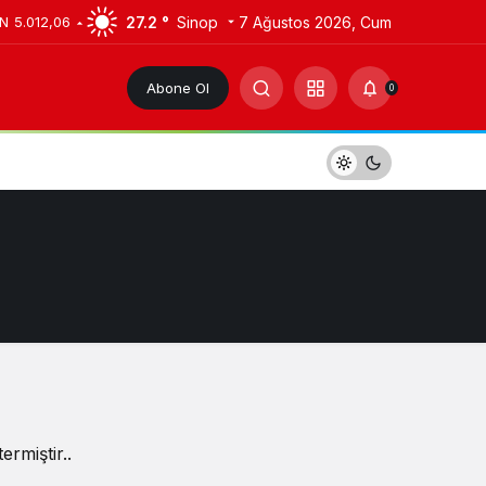
27.2 °
Sinop
7 Ağustos 2026, Cum
IN
5.012,06
Abone Ol
0
rmiştir..