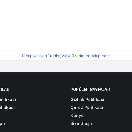
Tüm piyasaları TradingView üzerinden takip edin
ILAR
POPÜLER SAYFALAR
olitikası
Gizlilik Politikası
litikası
Çerez Politikası
Künye
şın
Bize Ulaşın