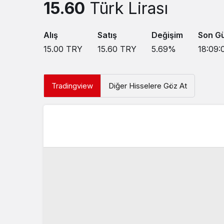
15.60
Türk Lirası
Alış
Satış
Değişim
Son G
15.00
TRY
15.60
TRY
5.69
%
18:09:
Tradingview
Diğer Hisselere Göz At