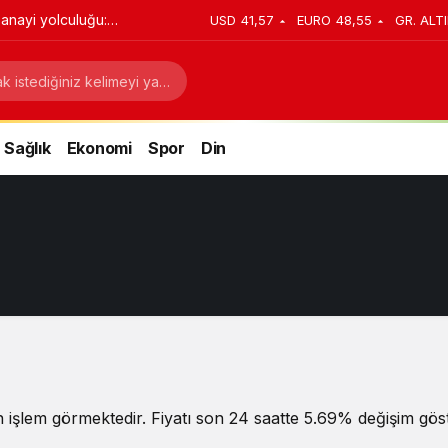
anayi yolculuğu:
USD
41,57
EURO
48,55
GR. ALT
stratejik dönüşüm
Sağlık
Ekonomi
Spor
Din
 işlem görmektedir. Fiyatı son 24 saatte 5.69% değişim göste