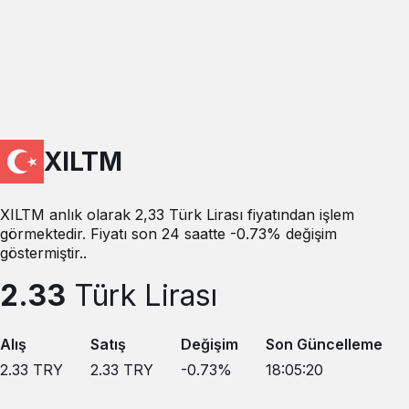
XILTM
XILTM anlık olarak 2,33 Türk Lirası fiyatından işlem
görmektedir. Fiyatı son 24 saatte -0.73% değişim
göstermiştir..
2.33
Türk Lirası
Alış
Satış
Değişim
Son Güncelleme
2.33
TRY
2.33
TRY
-0.73
%
18:05:20