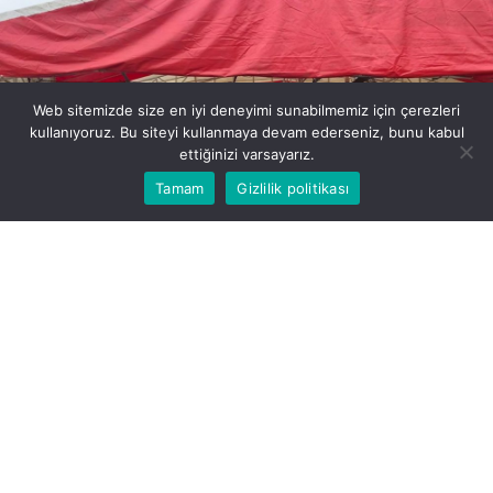
Web sitemizde size en iyi deneyimi sunabilmemiz için çerezleri
kullanıyoruz. Bu siteyi kullanmaya devam ederseniz, bunu kabul
ettiğinizi varsayarız.
Bu web sitesinde en iyi deneyimi yaşamanızı sağlamak
Tamam
Gizlilik politikası
Kabul
için çerezler kullanılmaktadır.
PAYLAŞ