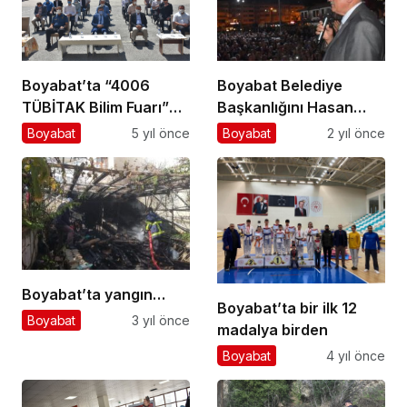
Boyabat Belediye
Boyabat’ta “4006
Başkanlığını Hasan
TÜBİTAK Bilim Fuarı”
Kara Kazandı…
açıldı
Boyabat
2 yıl önce
Boyabat
5 yıl önce
Boyabat’ta yangın…
Boyabat’ta bir ilk 12
Boyabat
3 yıl önce
madalya birden
Boyabat
4 yıl önce