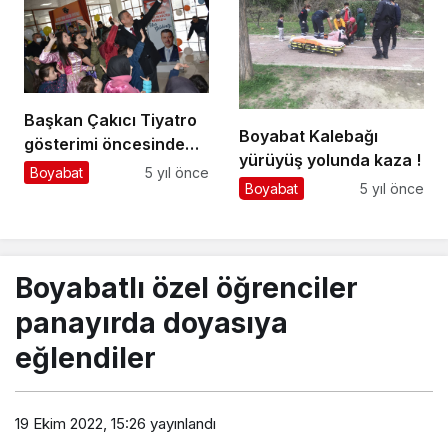
Başkan Çakıcı Tiyatro
Boyabat Kalebağı
gösterimi öncesinde
yürüyüş yolunda kaza !
çocuklarla buluştu
Boyabat
5 yıl önce
Boyabat
5 yıl önce
Boyabatlı özel öğrenciler
panayırda doyasıya
eğlendiler
19 Ekim 2022, 15:26
yayınlandı