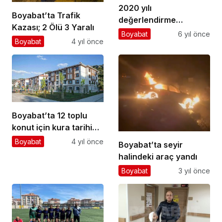
2020 yılı
Boyabat’ta Trafik
değerlendirme
Kazası; 2 Ölü 3 Yaralı
toplantısı Boyabat’ta
Boyabat
6 yıl önce
Boyabat
4 yıl önce
düzenlendi
Boyabat’ta 12 toplu
konut için kura tarihi
belirlendi
Boyabat
4 yıl önce
Boyabat’ta seyir
halindeki araç yandı
Boyabat
3 yıl önce