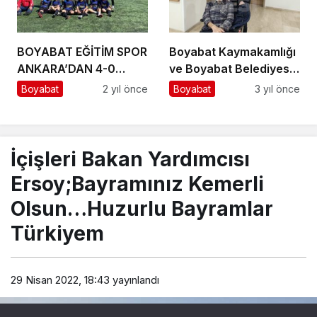
BOYABAT EĞİTİM SPOR
Boyabat Kaymakamlığı
ANKARA’DAN 4-0
ve Boyabat Belediyesi
GALİP DÖNÜYOR
yüzü eriyen hasta için
Boyabat
2 yıl önce
Boyabat
3 yıl önce
harekete geçti…
İçişleri Bakan Yardımcısı
Ersoy;Bayramınız Kemerli
Olsun…Huzurlu Bayramlar
Türkiyem
29 Nisan 2022, 18:43
yayınlandı