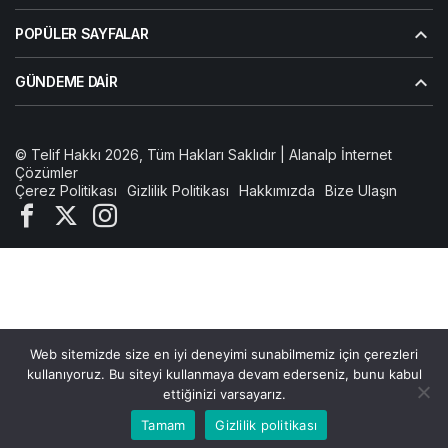
POPÜLER SAYFALAR
GÜNDEME DAIR
© Telif Hakkı 2026, Tüm Hakları Saklıdır | Alanalp İnternet
Çözümler
Çerez Politikası
Gizlilik Politikası
Hakkımızda
Bize Ulaşın
Web sitemizde size en iyi deneyimi sunabilmemiz için çerezleri
kullanıyoruz. Bu siteyi kullanmaya devam ederseniz, bunu kabul
ettiğinizi varsayarız.
Bu web sitesinde en iyi deneyimi yaşamanızı sağlamak
Tamam
Gizlilik politikası
Kabul
için çerezler kullanılmaktadır.