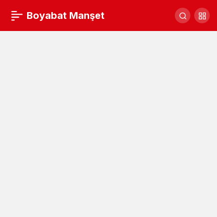
“Bilinçli Tüketim ve Tüketici Hakları”
Boyabat Manşet
Yorum Yap
Paylaş