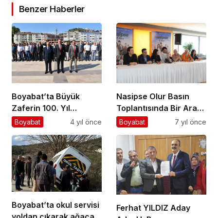
Benzer Haberler
Nasipse Olur Basın
Boyabat’ta Büyük
Toplantısında Bir Araya
Zaferin 100. Yıl
Geldi
Dönümü Kutlandı
Boyabat
7 yıl önce
Boyabat
4 yıl önce
Boyabat’ta okul servisi
Ferhat YILDIZ Aday
yoldan çıkarak ağaca