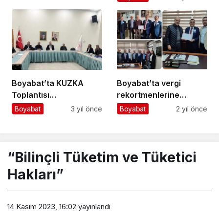
Boyabat’ta KUZKA
Boyabat’ta vergi
Toplantısı…
rekortmenlerine
teşekkür belgesi verildi
Boyabat
3 yıl önce
Boyabat
2 yıl önce
“Bilinçli Tüketim ve Tüketici
Hakları”
14 Kasım 2023, 16:02
yayınlandı