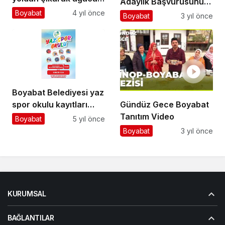
Adaylık Başvurusunu
çarptı
Yaptı…
Boyabat
4 yıl önce
Boyabat
3 yıl önce
Boyabat Belediyesi yaz
spor okulu kayıtları
Gündüz Gece Boyabat
başladı
Tanıtım Video
Boyabat
5 yıl önce
Boyabat
3 yıl önce
KURUMSAL
BAĞLANTILAR