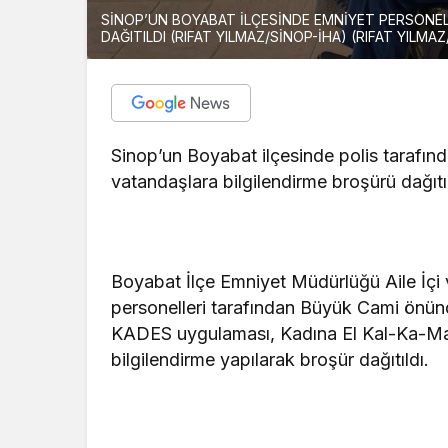
SİNOP’UN BOYABAT İLÇESİNDE EMNİYET PERSONE
DAĞITILDI (RIFAT YILMAZ/SİNOP-İHA) (RIFAT YILMA
Sinop’un Boyabat ilçesinde polis tarafın
vatandaşlara bilgilendirme broşürü dağıtıl
Boyabat İlçe Emniyet Müdürlüğü Aile İçi
personelleri tarafından Büyük Cami önün
KADES uygulaması, Kadına El Kal-Ka-Ma
bilgilendirme yapılarak broşür dağıtıldı.