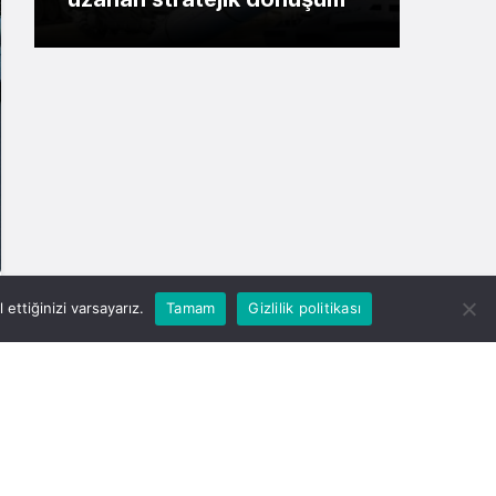
ettiğinizi varsayarız.
Tamam
Gizlilik politikası
Yorum Yap
Paylaş