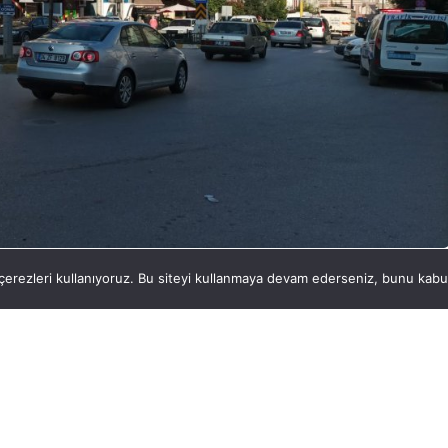
dürüyor
erezleri kullanıyoruz. Bu siteyi kullanmaya devam ederseniz, bunu kabul 
PAYLAŞ
s Ekipleri ilçede aralıksız trafik denetimlerini
ftada 257 araç ve sürücü denetlendi. 1 araç
araç kullanmaktan cezai işlem uygulandı ve sürücü