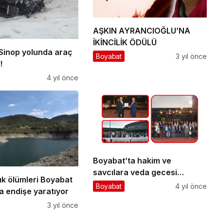
AŞKIN AYRANCIOĞLU’NA
İKİNCİLİK ÖDÜLÜ
Sinop yolunda araç
Boyabat
3 yıl önce
!
4 yıl önce
Boyabat’ta hakim ve
savcılara veda gecesi
ık ölümleri Boyabat
düzenlendi
Boyabat
4 yıl önce
a endişe yaratıyor
3 yıl önce