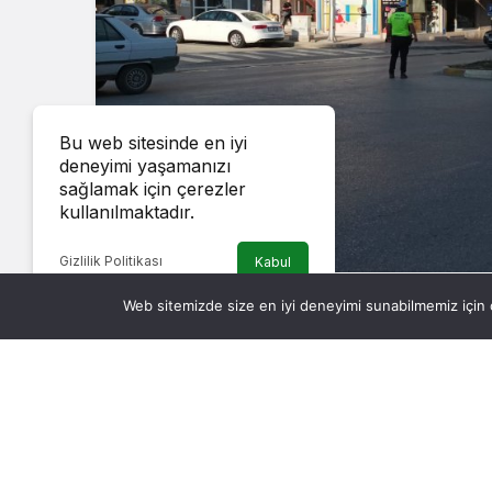
Bu web sitesinde en iyi
deneyimi yaşamanızı
sağlamak için çerezler
kullanılmaktadır.
Gizlilik Politikası
Kabul
Boyabat Emniyet Müdürlüğü Denetimlerini Sür
Web sitemizde size en iyi deneyimi sunabilmemiz için ç
Sinop Boyabat İlçe Emniyet Müdürlüğü Poli
sürdürüyor.
Bu kapsamda yapılan çalışmalarda bir ha
trafikten men edildi. 1 sürücüye alkollü 