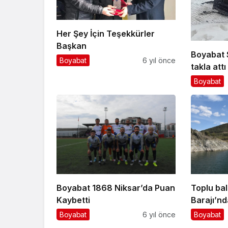
Her Şey İçin Teşekkürler
Başkan
Boyabat 
Boyabat
6 yıl önce
takla attı 
Boyabat
Boyabat 1868 Niksar’da Puan
Toplu bal
Kaybetti
Barajı’nd
Boyabat
6 yıl önce
Boyabat