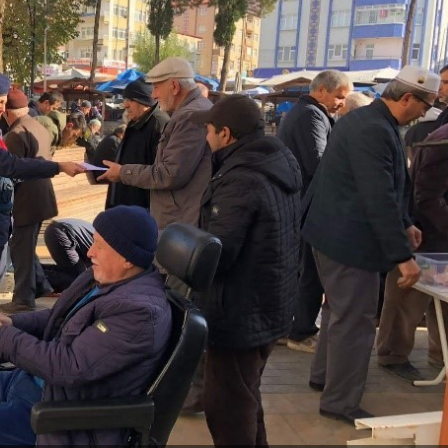
Gündem
Türkiye’nin savunma sanayi
yolculuğu: Yıldırımhan’a
uzanan stratejik dönüşüm