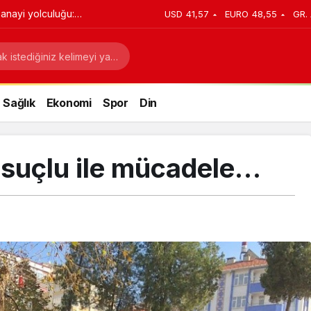
anayi yolculuğu:
USD
41,57
EURO
48,55
GR.
stratejik dönüşüm
Sağlık
Ekonomi
Spor
Din
 suçlu ile mücadele…