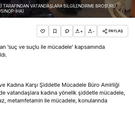
Lİ TARAFINDAN VATANDAŞLARA BİLGİLENDİRME BROŞÜRÜ
Z/SİNOP-İHA)
+
-
PAYLAŞ
dan ’suç ve suçlu ile mücadele’ kapsamında
dı.
 ve Kadına Karşı Şiddetle Mücadele Büro Amirliği
de vatandaşlara kadına yönelik şiddetle mücadele,
z, metamfetamin ile mücadele, konularında