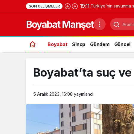
19:11
Türkiye’nin savunma s
SON GELIŞMELER
Yıldırımhan’a uzanan 
Boyabat Manşet
Boyabat
Sinop
Gündem
Güncel
Boyabat’ta suç ve
5 Aralık 2023, 16:08
yayınlandı