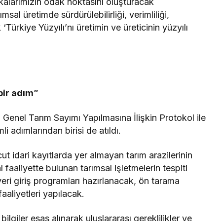
tikalarımızın odak noktasını oluşturacak
al üretimde sürdürülebilirliği, verimliliği,
k ‘Türkiye Yüzyılı’nı üretimin ve üreticinin yüzyılı
bir adım”
 Genel Tarım Sayımı Yapılmasına İlişkin Protokol ile
i adımlarından birisi de atıldı.
t idari kayıtlarda yer almayan tarım arazilerinin
 faaliyette bulunan tarımsal işletmelerin tespiti
veri giriş programları hazırlanacak, ön tarama
faaliyetleri yapılacak.
lgiler esas alınarak uluslararası gereklilikler ve