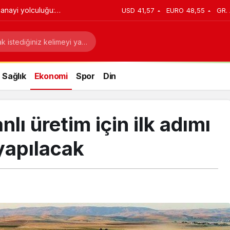
MİRAS MÜZESİ
USD
41,57
EURO
48,55
GR.
Sağlık
Ekonomi
Spor
Din
nlı üretim için ilk adımı
 yapılacak