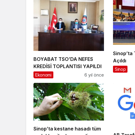
Sinop’ta 
BOYABAT TSO’DA NEFES
Açıldı
KREDİSİ TOPLANTISI YAPILDI
Sinop
Ekonomi
6 yıl önce
Sinop’ta kestane hasadı tüm