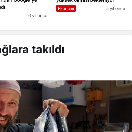
yüksek olması bekleniyor
ından Google’ye
dı
Ekonomi
5 yıl önce
6 yıl önce
ğlara takıldı