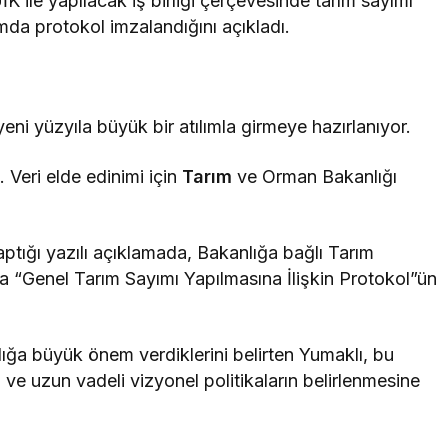
K ile yapılacak iş birliği çerçevesinde tarım sayımı
da protokol imzalandığını açıkladı.
eni yüzyıla büyük bir atılımla girmeye hazırlanıyor.
Veri elde edinimi için
Tarım
ve Orman Bakanlığı
tığı yazılı açıklamada, Bakanlığa bağlı Tarım
a “Genel Tarım Sayımı Yapılmasına İlişkin Protokol”ün
ılığa büyük önem verdiklerini belirten Yumaklı, bu
ta ve uzun vadeli vizyonel politikaların belirlenmesine