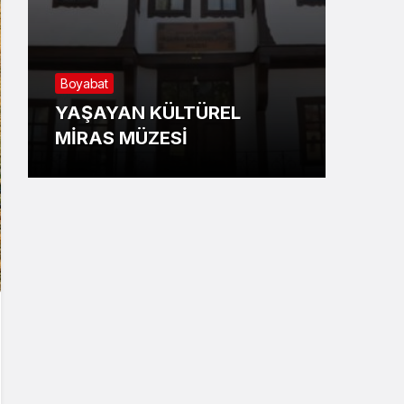
Boyabat
Sino
YAŞAYAN KÜLTÜREL
Gemi
MİRAS MÜZESİ
Kotr