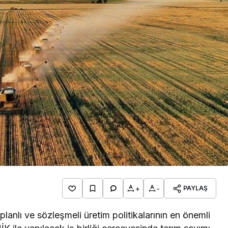
Gündem
Türkiye’nin savunma sanayi
yolculuğu: Yıldırımhan’a
uzanan stratejik dönüşüm
+
-
PAYLAŞ
anlı ve sözleşmeli üretim politikalarının en önemli