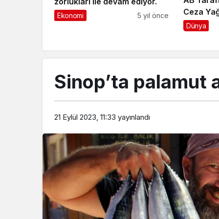
AB Taraf
zorlukları ile devam ediyor.
Ceza Yağ
Ekonomi
5 yıl önce
Dünya
Sinop’ta palamut a
21 Eylül 2023, 11:33
yayınlandı