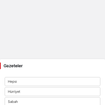
Gazeteler
Hepsi
Hürri̇yet
Sabah