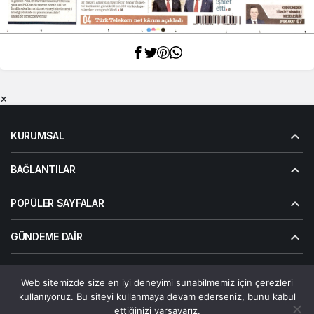
×
KURUMSAL
BAĞLANTILAR
POPÜLER SAYFALAR
GÜNDEME DAIR
Web sitemizde size en iyi deneyimi sunabilmemiz için çerezleri
© Telif Hakkı 2026, Tüm Hakları Saklıdır | Alanalp İnternet
kullanıyoruz. Bu siteyi kullanmaya devam ederseniz, bunu kabul
Çözümler
ettiğinizi varsayarız.
Çerez Politikası
Gizlilik Politikası
Hakkımızda
Bize Ulaşın