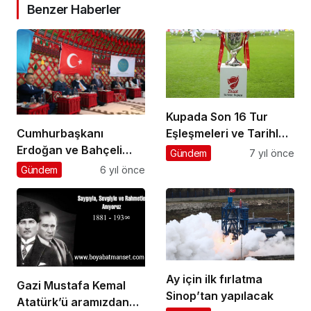
Benzer Haberler
Kupada Son 16 Tur
Cumhurbaşkanı
Eşleşmeleri ve Tarihleri
Erdoğan ve Bahçeli
Belli Oldu
Gündem
7 yıl önce
Ahlat’ta
Gündem
6 yıl önce
Ay için ilk fırlatma
Gazi Mustafa Kemal
Sinop’tan yapılacak
Atatürk’ü aramızdan