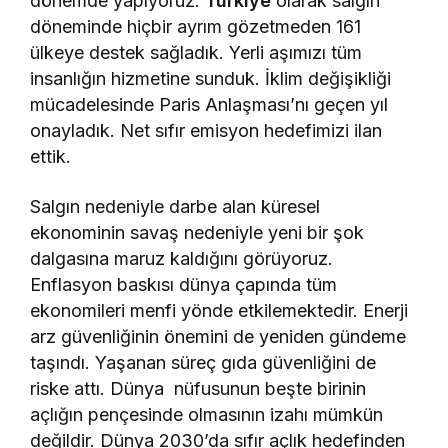
dönemde yapıyoruz.
Türkiye
olarak salgın
döneminde hiçbir ayrım gözetmeden 161
ülkeye destek sağladık. Yerli aşımızı tüm
insanlığın hizmetine sunduk. İklim değişikliği
mücadelesinde Paris Anlaşması’nı geçen yıl
onayladık. Net sıfır emisyon hedefimizi ilan
ettik.
Salgın nedeniyle darbe alan küresel
ekonominin savaş nedeniyle yeni bir şok
dalgasına maruz kaldığını görüyoruz.
Enflasyon baskısı dünya çapında tüm
ekonomileri menfi yönde etkilemektedir. Enerji
arz güvenliğinin önemini de yeniden gündeme
taşındı. Yaşanan süreç gıda güvenliğini de
riske attı. Dünya nüfusunun beşte birinin
açlığın pençesinde olmasının izahı mümkün
değildir. Dünya 2030’da sıfır açlık hedefinden