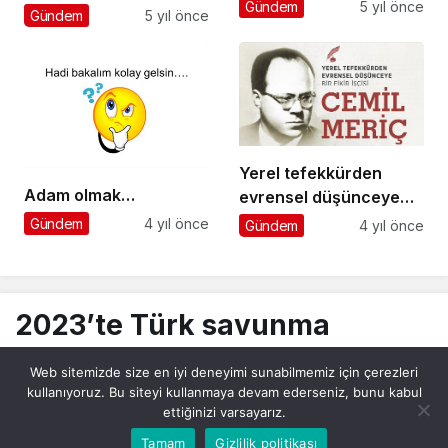
Gündem
5 yıl önce
ayrılışının 83. yılında
Gündem
5 yıl önce
rahmetle, şükranla ve
saygıyla yad ediyoruz.
Yerel tefekkürden
Adam olmak…
evrensel düşünceye
bir fikir işçisi: Cemil
Gündem
4 yıl önce
Gündem
4 yıl önce
Meriç
2023’te Türk savunma
sanayisi gövde gösterisi
Web sitemizde size en iyi deneyimi sunabilmemiz için çerezleri
yapacak
kullanıyoruz. Bu siteyi kullanmaya devam ederseniz, bunu kabul
ettiğinizi varsayarız.
Bu web sitesinde en iyi deneyimi yaşamanızı sağlamak
Tamam
Gizlilik politikası
Kabul