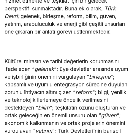
hizmet etmekte ve teşkilat için bir gelecek
perspektifi sunmaktadır. Buna ek olarak,
Türk
Devri;
gelenek, birleşme, reform, bilim, güven,
yatırım, arabuluculuk ve enerji gibi çeşitli unsurları
öne çıkaran bir anlatı görevi üstlenmektedir.
Kültürel mirasın ve tarihi değerlerin korunmasını
ifade eden “
gelenek
“; üye devletler arasında uyum
ve işbirliğinin önemini vurgulayan “
birleşme
“;
kapsamlı ve uyumlu entegrasyon sürecine duyulan
zorunlu ihtiyacın altını çizen “
reform
“; bilgi, yenilik
ve teknolojik ilerlemeye öncelik verilmesini
destekleyen “
bilim
“; teşkilatın özünü oluşturan ve
ortak geleceğin en önemli unsuru olan “
güven
“;
ekonomik kalkınmanın ve ortak projelerin önemini
vurgulayan “
yatırım
”; Türk Devletleri’nin barışçıl