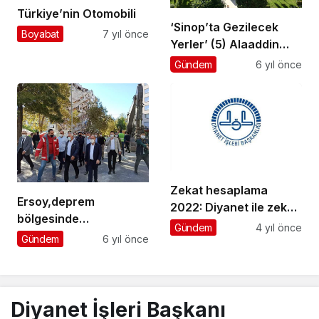
Türkiye’nin Otomobili
‘Sinop’ta Gezilecek
Boyabat
7 yıl önce
Yerler’ (5) Alaaddin
Cami – Sinop
Gündem
6 yıl önce
Zekat hesaplama
Ersoy,deprem
2022: Diyanet ile zekat
bölgesinde
hesaplama nasıl yapılır,
Gündem
4 yıl önce
incelemelerde
Gündem
6 yıl önce
fitre ne kadar? Fitre ve
bulundu…
zekat kimlere, ne
zaman verilir?
Diyanet İşleri Başkanı