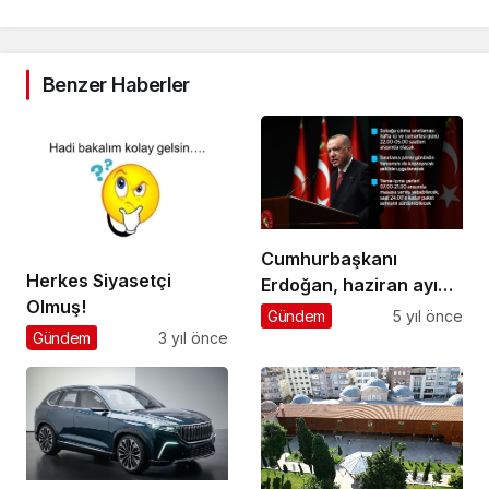
Benzer Haberler
Cumhurbaşkanı
Herkes Siyasetçi
Erdoğan, haziran ayına
Olmuş!
ilişkin kademeli
Gündem
5 yıl önce
normalleşme takvimini
Gündem
3 yıl önce
açıkladı