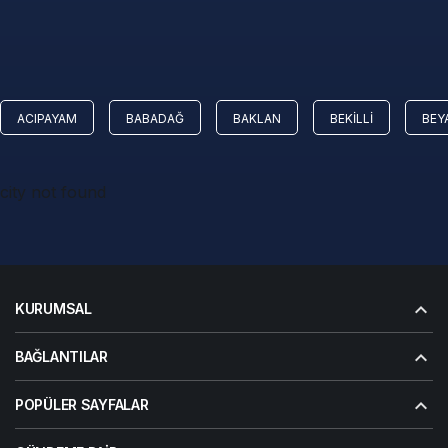
ACIPAYAM
BABADAĞ
BAKLAN
BEKILLI
BEY
city not found
KURUMSAL
BAĞLANTILAR
POPÜLER SAYFALAR