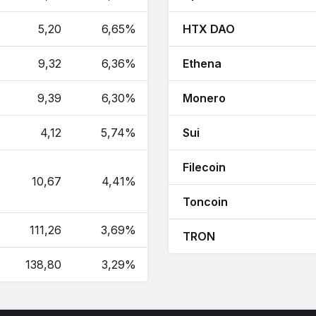
5,20
6,65%
HTX DAO
9,32
6,36%
Ethena
9,39
6,30%
Monero
4,12
5,74%
Sui
Filecoin
10,67
4,41%
Toncoin
111,26
3,69%
TRON
138,80
3,29%