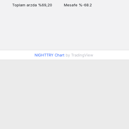
Toplam arzda %69,20
Mesafe %-68.2
NIGHTTRY Chart
by TradingView