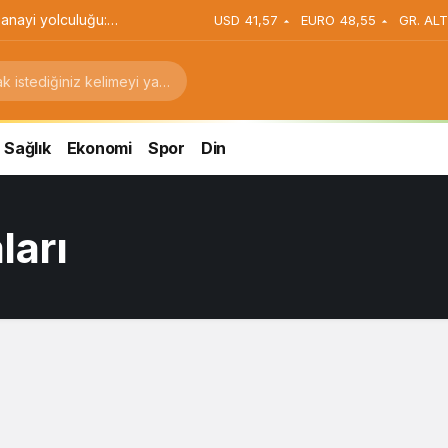
anayi yolculuğu:
USD
41,57
EURO
48,55
GR. ALT
stratejik dönüşüm
Sağlık
Ekonomi
Spor
Din
ları