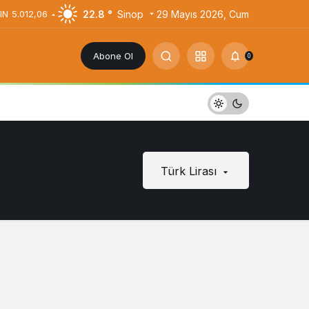
22.8 °
Sinop
29 Mayıs 2026, Cum
IN
5.012,06
Abone Ol
0
Türk Lirası