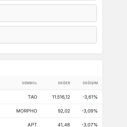
SEMBOL
DEĞER
DEĞIŞIM
TAO
11.516,12
-3,61%
MORPHO
92,02
-3,09%
APT
41,48
-3,07%