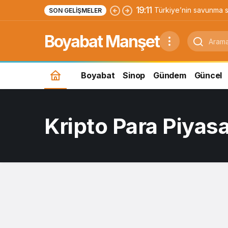
19:11
Türkiye’nin savunma s
SON GELIŞMELER
Yıldırımhan’a uzanan 
Boyabat Manşet
Boyabat
Sinop
Gündem
Güncel
Kripto Para Piyasa