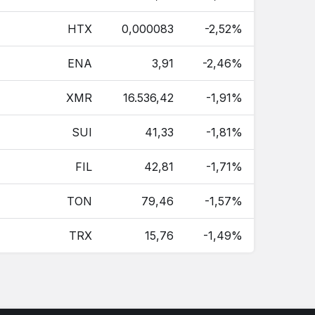
HTX
0,000083
-2,52%
ENA
3,91
-2,46%
XMR
16.536,42
-1,91%
SUI
41,33
-1,81%
FIL
42,81
-1,71%
TON
79,46
-1,57%
TRX
15,76
-1,49%