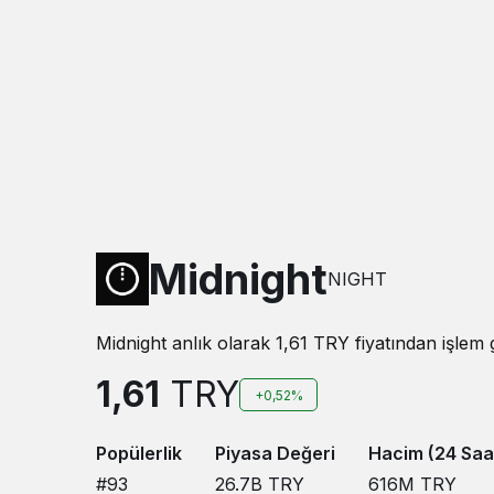
Midnight
NIGHT
Midnight anlık olarak 1,61 TRY fiyatından işlem 
1,61
TRY
+0,52%
Popülerlik
Piyasa Değeri
Hacim (24 Saa
#93
26.7B
TRY
616M
TRY