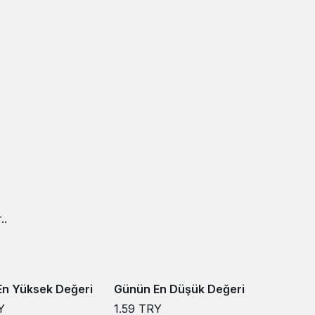
..
n Yüksek Değeri
Günün En Düşük Değeri
Y
1.59
TRY