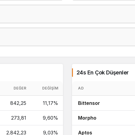
24s En Çok Düşenler
DEĞER
DEĞIŞIM
AD
842,25
11,17%
Bittensor
273,81
9,60%
Morpho
2.842,23
9,03%
Aptos