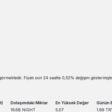
görmektedir. Fiyatı son 24 saatte 0,52% değişim göstermiştir
t)
Dolaşımdaki Miktar
En Yüksek Değer
Günün E
16.6B
NIGHT
5.07
1.69
TR