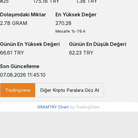
#25
175.1B
TRY
1.3B
TRY
Dolaşımdaki Miktar
En Yüksek Değer
2.7B
GRAM
270.28
Mesafe %-76.4
Günün En Yüksek Değeri
Günün En Düşük Değeri
66.61
TRY
62.23
TRY
Son Güncelleme
07.08.2026 11:45:10
Tradingview
Diğer Kripto Paralara Göz At
GRAMTRY Chart
by TradingView