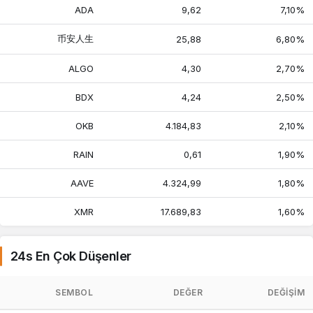
ADA
9,62
7,10%
币安人生
25,88
6,80%
ALGO
4,30
2,70%
BDX
4,24
2,50%
OKB
4.184,83
2,10%
RAIN
0,61
1,90%
AAVE
4.324,99
1,80%
XMR
17.689,83
1,60%
24s En Çok Düşenler
SEMBOL
DEĞER
DEĞIŞIM