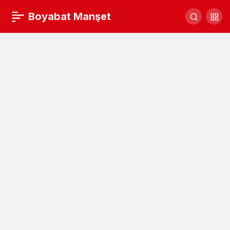
400 fidan toprakla buluştu
Boyabat Manşet
Yorum Yap
Paylaş