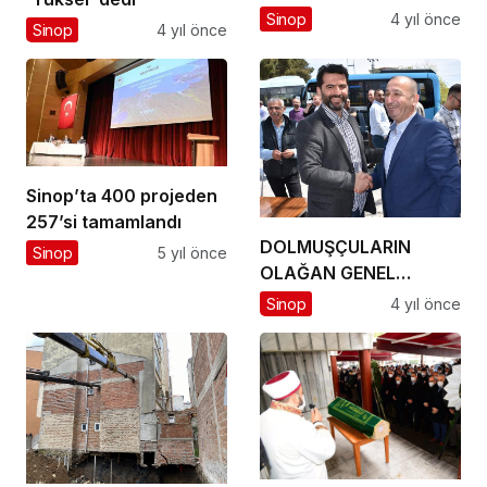
çıkartıldı…
Sinop
4 yıl önce
Sinop
4 yıl önce
Sinop’ta 400 projeden
257’si tamamlandı
DOLMUŞÇULARIN
Sinop
5 yıl önce
OLAĞAN GENEL
KURULU YENİ BAŞKAN
Sinop
4 yıl önce
SEYİT ALİ ÇETİN OLDU