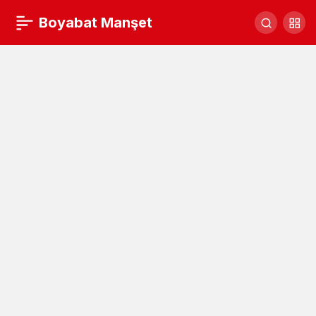
Organik atıklar toprağı yeşertecek
Boyabat Manşet
Yorum Yap
Paylaş