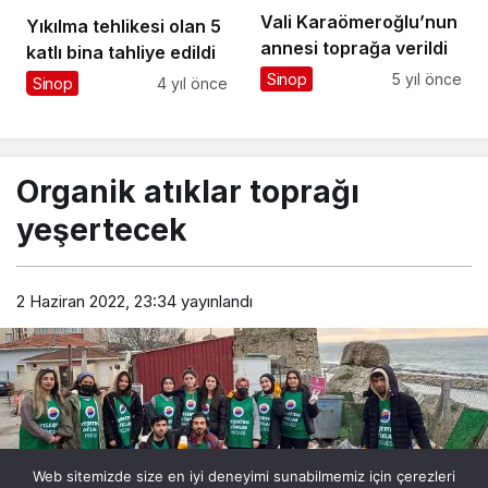
Vali Karaömeroğlu’nun
Yıkılma tehlikesi olan 5
annesi toprağa verildi
katlı bina tahliye edildi
Sinop
5 yıl önce
Sinop
4 yıl önce
Organik atıklar toprağı
yeşertecek
2 Haziran 2022, 23:34
yayınlandı
Web sitemizde size en iyi deneyimi sunabilmemiz için çerezleri