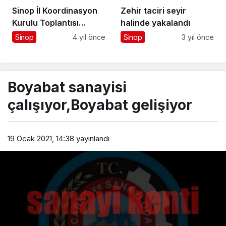
Sinop İl Koordinasyon
Zehir taciri seyir
Kurulu Toplantısı
halinde yakalandı
Yapıldı…
Sinop
4 yıl önce
Sinop
3 yıl önce
Boyabat sanayisi
çalışıyor,Boyabat gelişiyor
19 Ocak 2021, 14:38
yayınlandı