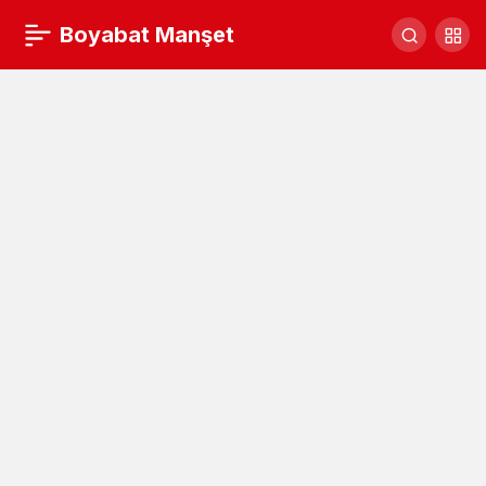
Boyabat sanayisi çalışıyor,Boyabat gelişiyor
Boyabat Manşet
Yorum Yap
Paylaş