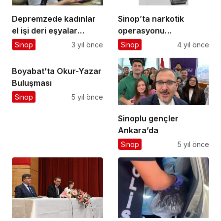
Depremzede kadınlar
Sinop’ta narkotik
el işi deri eşyalar
operasyonu…
üretiyor
Sinop
3 yıl önce
Sinop
4 yıl önce
Boyabat’ta Okur-Yazar
Buluşması
Sinop
5 yıl önce
Sinoplu gençler
Ankara’da
Sinop
5 yıl önce