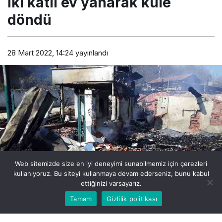
İki katlı ev yanarak küle
döndü
28 Mart 2022, 14:24
yayınlandı
Web sitemizde size en iyi deneyimi sunabilmemiz için çerezleri
kullanıyoruz. Bu siteyi kullanmaya devam ederseniz, bunu kabul
ettiğinizi varsayarız.
Bu web sitesinde en iyi deneyimi yaşamanızı sağlamak
Tamam
Gizlilik politikası
Kabul
için çerezler kullanılmaktadır.