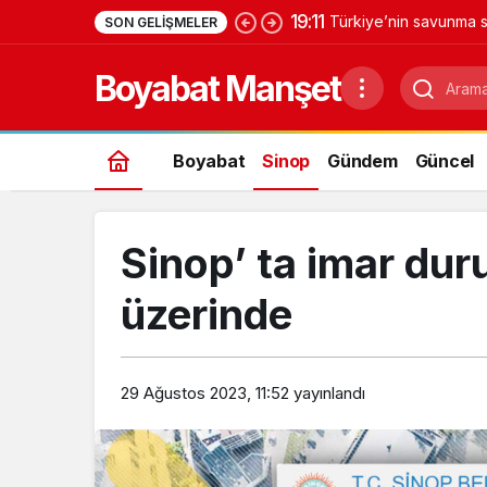
19:11
Türkiye’nin savunma s
SON GELIŞMELER
Yıldırımhan’a uzanan 
Boyabat Manşet
Boyabat
Sinop
Gündem
Güncel
Sinop’ ta imar dur
üzerinde
29 Ağustos 2023, 11:52
yayınlandı