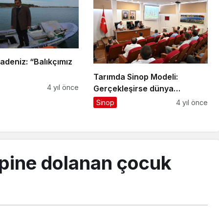
adeniz: “Balıkçımız
Tarımda Sinop Modeli:
4 yıl önce
Gerçekleşirse dünya
konuşacak!
Sinop
4 yıl önce
ipine dolanan çocuk