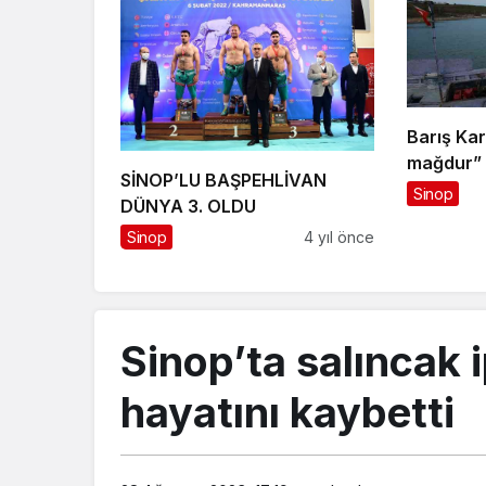
Barış Kar
mağdur”
SİNOP’LU BAŞPEHLİVAN
Sinop
DÜNYA 3. OLDU
Sinop
4 yıl önce
Sinop’ta salıncak 
hayatını kaybetti