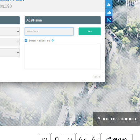
Gündem
Türkiye’nin savunma sanayi
yolculuğu: Yıldırımhan’a
uzanan stratejik dönüşüm
Sinop imar durumu
+
-
PAYLAŞ