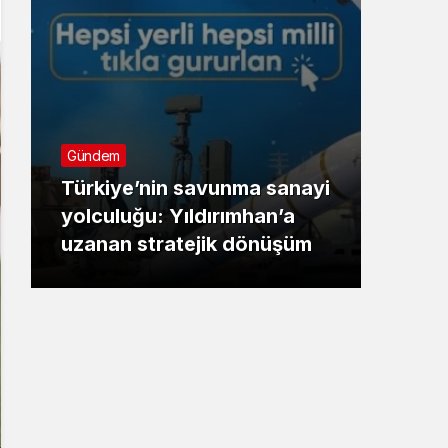
Gündem
Boyabat
Boyabat
Boyabat
Sinop
Sinop
Boyabat
Sinop
Sinop
Türkiye’nin savunma sanayi
31 MART SEÇİMLERİNİ
BOYABAT EĞİTİM SPOR
GELENEKSEL OKÇULUK İL
İl Koordinasyon Kurulu’nun
Motosiklet ile otomobil
Sinop
yolculuğu: Yıldırımhan’a
YAŞAYAN KÜLTÜREL
Gemi/Tekne Modelciliği ve
BOYABAT’TA KİM
ANKARA’DAN 4-0 GALİP
FİNALİ BOYABAT’TA
2024 Yılı II.Dönem
Sinop’taki kumar
kafa kafaya çarpıştı: 1
uzanan stratejik dönüşüm
MİRAS MÜZESİ
Kotracılık
KAZANDI, KİM KAYBETTİ?
DÖNÜYOR
Aranan 3 şahıs yakalandı
YAPILDI
toplantısı…
operasyonunda ceza yağdı
yaralı