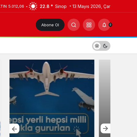
22.8 °
Sinop
13 Mayıs 2026, Çar
LTIN
5.012,06
Abone Ol
0