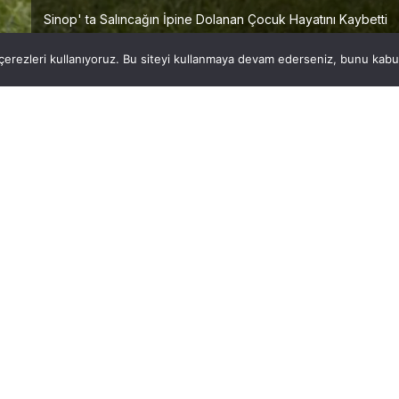
Sinop' ta Salıncağın İpine Dolanan Çocuk Hayatını Kaybetti
 kaybetti
erezleri kullanıyoruz. Bu siteyi kullanmaya devam ederseniz, bunu kabul 
PAYLAŞ
n bahçesindeki salıncağın ipine dolanarak hayatını
herhangi şüpheli bir durum tespit etmedi.
de bulunuyor. Bu köyde yaşayan 11 yaşındaki
an salıncak ipine dolanarak hayatını kaybetti. Acı
ekipleri tarafından hemen hastaneye kaldırılan
 kaybettiği belirtildi. Jandarma ekipleri ise
r durumun olmadığını açıkladı.
 yaşayan M.K. isimli çocuk, dedesinin evinin
de bulundu. Olayın hemen ardından sağlık ekipleri
astanesi’ne götürüldü. Ancak tüm müdahalelere