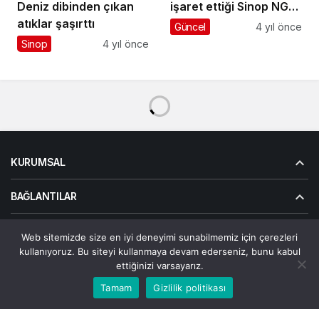
işaret ettiği Sinop NGS
Deniz dibinden çıkan
bölgesi havadan
atıklar şaşırttı
Güncel
4 yıl önce
görüntülendi
Sinop
4 yıl önce
KURUMSAL
BAĞLANTILAR
POPÜLER SAYFALAR
Web sitemizde size en iyi deneyimi sunabilmemiz için çerezleri
kullanıyoruz. Bu siteyi kullanmaya devam ederseniz, bunu kabul
GÜNDEME DAIR
ettiğinizi varsayarız.
Bu web sitesinde en iyi deneyimi yaşamanızı sağlamak
Tamam
Gizlilik politikası
Kabul
için çerezler kullanılmaktadır.
© Telif Hakkı 2026, Tüm Hakları Saklıdır | Alanalp İnternet