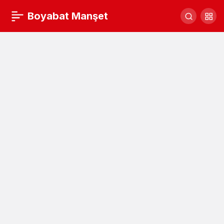
Sinoplu kadın girişimciye, inovasyon ödülü
Boyabat Manşet
Yorum Yap