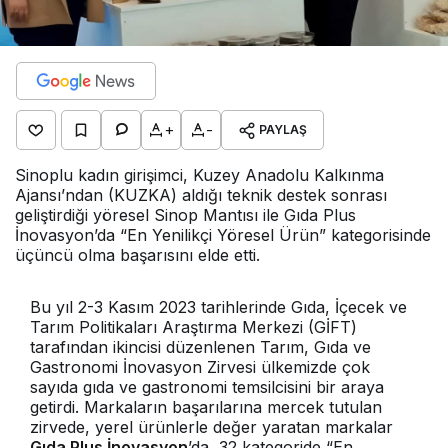
+
-
PAYLAŞ
Sinoplu kadın girişimci, Kuzey Anadolu Kalkınma
Ajansı’ndan (KUZKA) aldığı teknik destek sonrası
geliştirdiği yöresel Sinop Mantısı ile Gıda Plus
İnovasyon’da “En Yenilikçi Yöresel Ürün” kategorisinde
üçüncü olma başarısını elde etti.
Bu yıl 2-3 Kasım 2023 tarihlerinde Gıda, İçecek ve
Tarım Politikaları Araştırma Merkezi (GİFT)
tarafından ikincisi düzenlenen Tarım, Gıda ve
Gastronomi İnovasyon Zirvesi ülkemizde çok
sayıda gıda ve gastronomi temsilcisini bir araya
getirdi. Markaların başarılarına mercek tutulan
zirvede, yerel ürünlerle değer yaratan markalar
Gıda Plus İnovasyon
’da, 32 kategoride “En