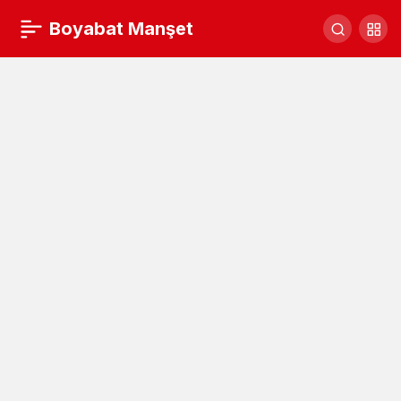
Sinop’ta 16 yaşındaki çocuk denizde
Boyabat Manşet
kayboldu
Yorum Yap
Paylaş