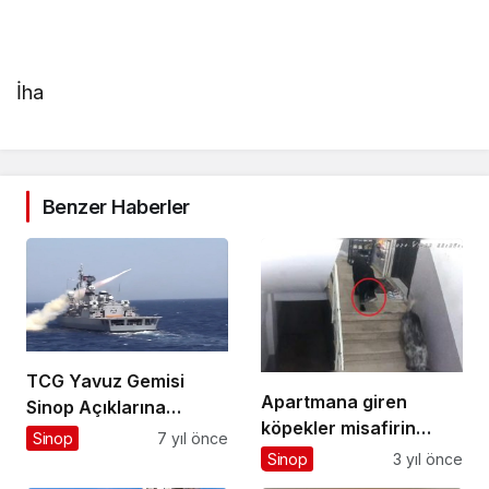
İha
Benzer Haberler
TCG Yavuz Gemisi
Apartmana giren
Sinop Açıklarına
köpekler misafirin
Demirledi
Sinop
7 yıl önce
ayakkabısını çaldı
Sinop
3 yıl önce