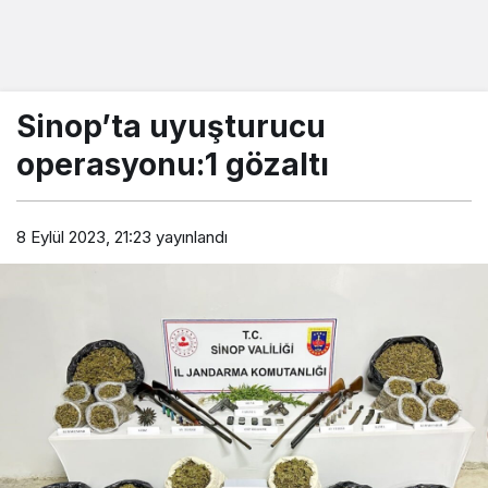
Sinop’ta uyuşturucu
operasyonu:1 gözaltı
8 Eylül 2023, 21:23
yayınlandı