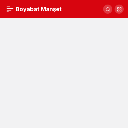
Sinop’ta 11 kaçak göçmen yakalandı…
Boyabat Manşet
Yorum Yap
Paylaş