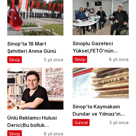
Sinoplu Gazeteci
Sinop’ta 18 Mart
Yüksel,FETÖ’nün
Şehitleri Anma Günü
Sinop’taki
Sinop
6 yıl önce
Sinop
5 yıl önce
Bağlantılarını
Araştırıyor…
Sinop’ta Kaymakam
Dundar ve Yılmaz’ın
Ünlü Reklamcı Hulusi
görev yeri değişti
Güncel
3 yıl önce
Derici;Bu bolluk
dünyasında marka
Sinop
6 yıl önce