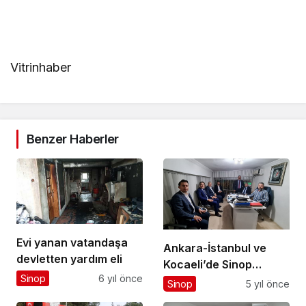
Vitrinhaber
Benzer Haberler
Evi yanan vatandaşa
Ankara-İstanbul ve
devletten yardım eli
Kocaeli’de Sinop
Sinop
6 yıl önce
tanıtım günleri hazırlığı
Sinop
5 yıl önce