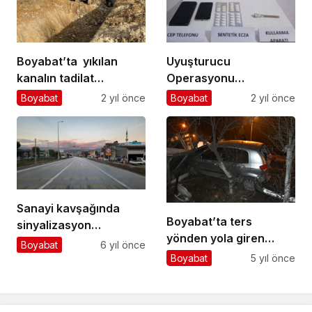
Boyabat’ta yıkılan
Uyuşturucu
kanalın tadilat
Operasyonu…
çalışmaları başladı
Boyabat
2 yıl önce
Boyabat
2 yıl önce
Sanayi kavşağında
Boyabat’ta ters
sinyalizasyon
yönden yola giren
sistemine geçildi.
Boyabat
6 yıl önce
traktör, kazaya neden
Boyabat
5 yıl önce
oldu