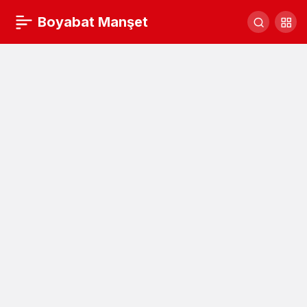
BOYABAT’TA ADRESTE NÜFUS İŞLEMİ
Boyabat Manşet
Yorum Yap
Paylaş