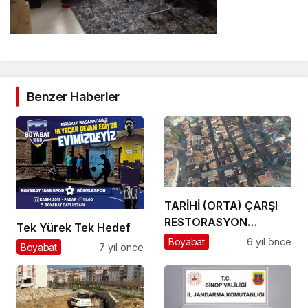
Benzer Haberler
TARİHİ (ORTA) ÇARŞI
RESTORASYON
Tek Yürek Tek Hedef
UYGULAMASI BAŞLADI
Boyabat
6 yıl önce
Boyabat
7 yıl önce