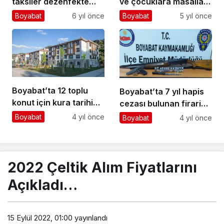
taksiler dezenfekte
ve çocuklara masallar”
edilip, sürücüler
etkinliği
Boyabat
6 yıl önce
Boyabat
5 yıl önce
bilgilendirildi
Boyabat’ta 12 toplu
Boyabat’ta 7 yıl hapis
konut için kura tarihi
cezası bulunan firari
belirlendi
hükümlü yakalandı
Boyabat
4 yıl önce
Boyabat
4 yıl önce
2022 Çeltik Alım Fiyatlarını
Açıkladı…
15 Eylül 2022, 01:00
yayınlandı