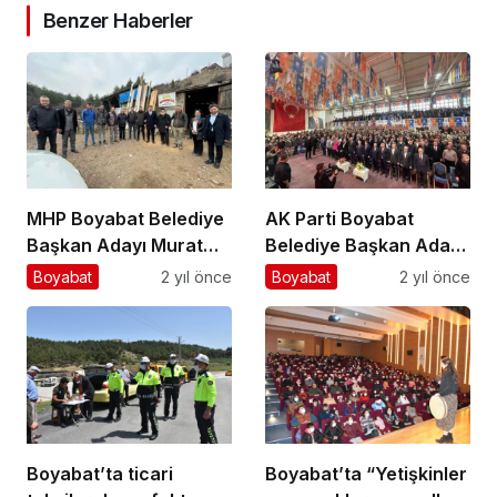
Benzer Haberler
MHP Boyabat Belediye
AK Parti Boyabat
Başkan Adayı Murat
Belediye Başkan Adayı
Muslu,Seçim
Ferhat Yıldız’ın Proje
Boyabat
2 yıl önce
Boyabat
2 yıl önce
Çalışmalarını
Tanıtım Toplantısı…
Sürdürüyor…
Boyabat’ta ticari
Boyabat’ta “Yetişkinler