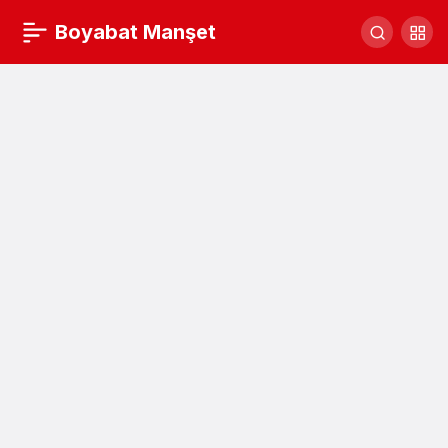
2022 Çeltik Alım Fiyatlarını Açıkladı…
Boyabat Manşet
Yorum Yap
Paylaş