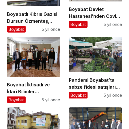
Boyabat Devlet
Boyabatlı Kıbrıs Gazisi
Hastanesi’nden Covid-
Dursun Özmenteş,
19 aşısı açıklaması
Boyabat
5 yıl önce
askeri törenle son
Boyabat
5 yıl önce
yolculuğuna uğurlandı
Pandemi Boyabat’ta
Boyabat İktisadi ve
sebze fidesi satışlarını
İdari Bilimler
patlattı
Boyabat
5 yıl önce
Fakültesinden,Boyabat
Boyabat
5 yıl önce
TSO’ya Ziyaret…