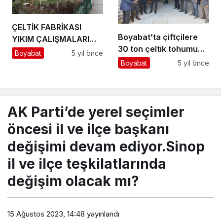
ÇELTİK FABRİKASI
Boyabat’ta çiftçilere
YIKIM ÇALIŞMALARI
30 ton çeltik tohumu
BAŞLADI
Boyabat
5 yıl önce
dağıtıldı
Boyabat
5 yıl önce
AK Parti’de yerel seçimler
öncesi il ve ilçe başkanı
değişimi devam ediyor.Sinop
il ve ilçe teşkilatlarında
değişim olacak mı?
15 Ağustos 2023, 14:48
yayınlandı