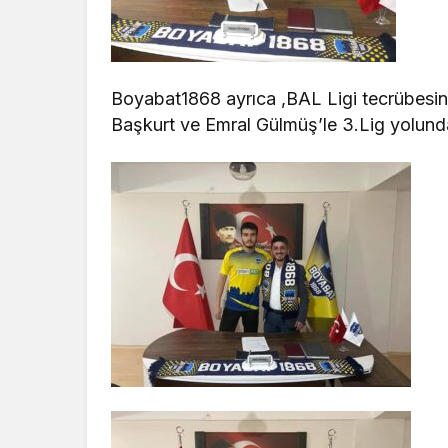
Boyabat1868 ayrıca ,BAL Ligi tecrübesi
Başkurt ve Emral Gülmüş’le 3.Lig yolunda b