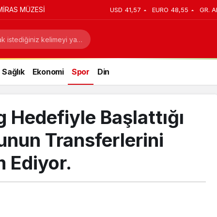
MİRAS MÜZESİ
USD
41,57
EURO
48,55
GR. A
Sağlık
Ekonomi
Spor
Din
 Hedefiyle Başlattığı
nun Transferlerini
 Ediyor.