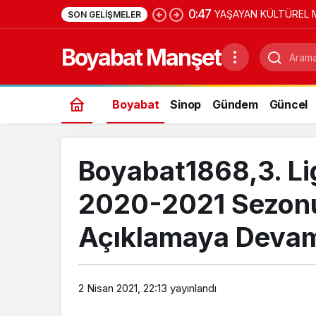
0:47
YAŞAYAN KÜLTÜREL 
SON GELIŞMELER
Boyabat Manşet
Boyabat
Sinop
Gündem
Güncel
Boyabat1868,3. Lig
2020-2021 Sezonu
Açıklamaya Devam
2 Nisan 2021, 22:13
yayınlandı