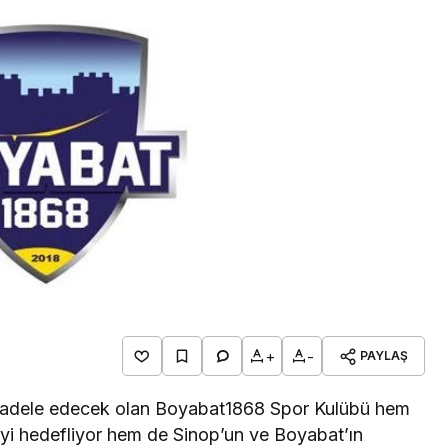
Gündem
Türkiye’nin savunma sanayi
yolculuğu: Yıldırımhan’a
uzanan stratejik dönüşüm
+
-
PAYLAŞ
cadele edecek olan Boyabat1868 Spor Kulübü hem
meyi hedefliyor hem de Sinop’un ve Boyabat’ın