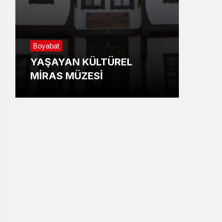
Boyabat
Sino
YAŞAYAN KÜLTÜREL
Gemi
MİRAS MÜZESİ
Kotr