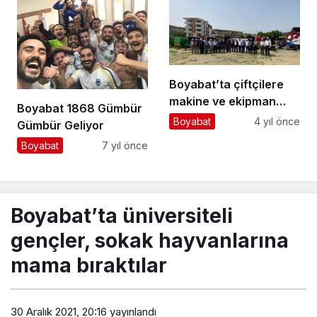
Boyabat’ta çiftçilere
makine ve ekipman
Boyabat 1868 Gümbür
desteği verildi
Boyabat
4 yıl önce
Gümbür Geliyor
Boyabat
7 yıl önce
Boyabat’ta üniversiteli
gençler, sokak hayvanlarına
mama bıraktılar
30 Aralık 2021, 20:16
yayınlandı