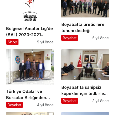
Boyabatta üreticilere
Bölgesel Amatör Lig’de
tohum desteği
(BAL) 2020-2021
Boyabat
5 yıl önce
sezonu grupları belli
Sinop
5 yıl önce
oldu
Boyabat’ta sahipsiz
Türkiye Odalar ve
köpekler için tedbirler
Borsalar Birliğinden
alınacak
Boyabat
3 yıl önce
Boyabat’a Ziyaret…
Boyabat
4 yıl önce