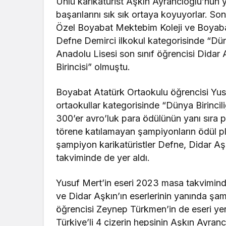
Ünlü karikatürist Aşkın Ayrancıoğlu’nun y
başarılarını sık sık ortaya koyuyorlar. S
Özel Boyabat Mektebim Koleji ve Boyabat
Defne Demirci ilkokul kategorisinde “Düny
Anadolu Lisesi son sınıf öğrencisi Didar
Birincisi” olmuştu.
Boyabat Atatürk Ortaokulu öğrencisi Yus
ortaokullar kategorisinde “Dünya Birincil
300’er avro’luk para ödülünün yanı sıra 
törene katılamayan şampiyonların ödül plak
şampiyon karikatüristler Defne, Didar Aşk
takviminde de yer aldı.
Yusuf Mert’in eseri 2023 masa takvimind
ve Didar Aşkın’ın eserlerinin yanında şam
öğrencisi Zeynep Türkmen’in de eseri yer
Türkiye’li 4 çizerin hepsinin Aşkın Ayran