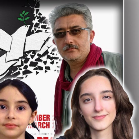
Gündem
Türkiye’nin savunma sanayi
yolculuğu: Yıldırımhan’a
uzanan stratejik dönüşüm