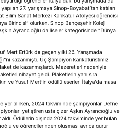
etiştirdiği öğrenciler İtalya’daki bu yarışmada da
on yapılan 27. yarışmaya Sinop-Boyabat’tan katılan
 Bilim Sanat Merkezi Karikatür Atölyesi öğrencisi
a Birincisi” olurken, Sinop Bahçeşehir Koleji
 Aşkın Ayrancıoğlu da liseler kategorisinde “Dünya
uf Mert Ertürk de geçen yılki 26. Yarışmada
iği”ni kazanmıştı. Üç Şampiyon karikatüristimiz
plaket de kazanmışlardı. Mazeretleri nedeniyle
etleri nihayet geldi. Plaketlerin yanı sıra
ın ve Yusuf Mert’in ödüllü eserleri İtalya’da masa
e yer alırken, 2024 takviminde şampiyonlar Defne
piyonları yetiştiren usta çizer Aşkın Ayrancıoğlu ve
 aldı. Ödüllerin dışında 2024 takviminde yer bulan
cıoğlu ve öğrencilerinden oluşması ayrıca gurur