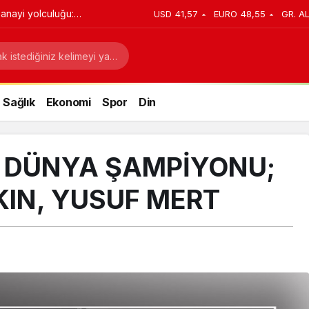
anayi yolculuğu:
USD
41,57
EURO
48,55
GR. A
stratejik dönüşüm
Sağlık
Ekonomi
Spor
Din
 DÜNYA ŞAMPİYONU;
KIN, YUSUF MERT