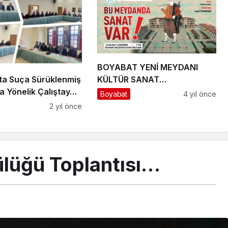
BOYABAT YENİ MEYDANI
ta Suça Sürüklenmiş
KÜLTÜR SANAT
a Yönelik Çalıştay…
ETKİNLİKLERİNE EV SAHİPLİĞİ
Boyabat
4 yıl önce
YAPMAYA DEVAM EDİYOR
2 yıl önce
ülüğü Toplantısı…