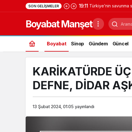
19:11
Türkiye’nin savunma s
SON GELIŞMELER
Yıldırımhan’a uzanan 
Boyabat Manşet
Boyabat
Sinop
Gündem
Güncel
KARİKATÜRDE ÜÇ
DEFNE, DİDAR AŞ
13 Şubat 2024, 01:05
yayınlandı