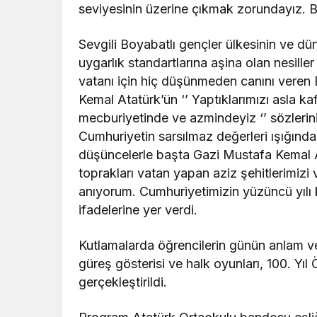
seviyesinin üzerine çıkmak zorundayız. Bir
Sevgili Boyabatlı gençler ülkesinin ve dü
uygarlık standartlarına aşina olan nesille
vatanı için hiç düşünmeden canını veren B
Kemal Atatürk’ün ‘’ Yaptıklarımızı asla 
mecburiyetinde ve azmindeyiz ‘’ sözlerini
Cumhuriyetin sarsılmaz değerleri ışığınd
düşüncelerle başta Gazi Mustafa Kemal Ata
toprakları vatan yapan aziz şehitlerimizi
anıyorum. Cumhuriyetimizin yüzüncü yılı k
ifadelerine yer verdi.
Kutlamalarda öğrencilerin günün anlam ve ön
güreş gösterisi ve halk oyunları, 100. Yıl
gerçekleştirildi.