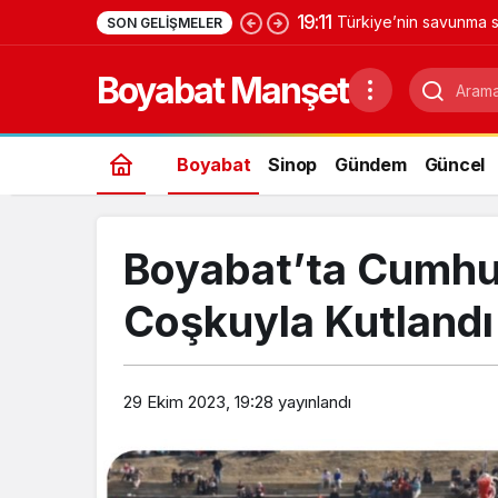
19:11
Türkiye’nin savunma s
SON GELIŞMELER
Yıldırımhan’a uzanan 
Boyabat Manşet
Boyabat
Sinop
Gündem
Güncel
Boyabat’ta Cumhuri
Coşkuyla Kutland
29 Ekim 2023, 19:28
yayınlandı