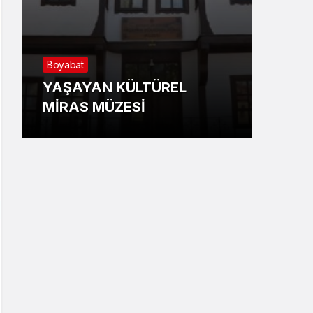
Boyabat
Sino
YAŞAYAN KÜLTÜREL
Gemi
MİRAS MÜZESİ
Kotr