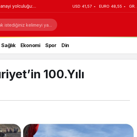
anayi yolculuğu:
USD
41,57
EURO
48,55
GR.
stratejik dönüşüm
Sağlık
Ekonomi
Spor
Din
yet’in 100.Yılı
ı