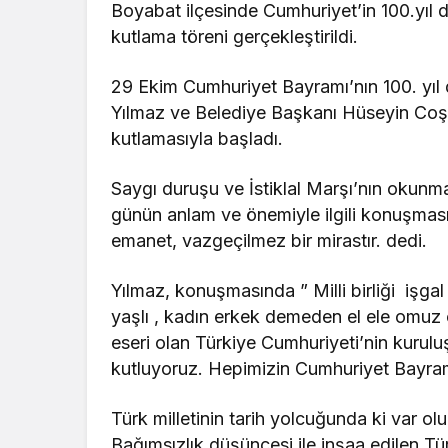
Boyabat ilçesinde Cumhuriyet’in 100.yı
kutlama töreni gerçekleştirildi.
29 Ekim Cumhuriyet Bayramı’nın 100. y
Yılmaz ve Belediye Başkanı Hüseyin Coşar
kutlamasıyla başladı.
Saygı duruşu ve İstiklal Marşı’nın okunm
günün anlam ve önemiyle ilgili konuşması
emanet, vazgeçilmez bir mirastır. dedi.
Yılmaz, konuşmasında ” Milli birliği işgal
yaşlı , kadın erkek demeden el ele omuz
eseri olan Türkiye Cumhuriyeti’nin kurul
kutluyoruz. Hepimizin Cumhuriyet Bayram
Türk milletinin tarih yolcuğunda ki var ol
Bağımsızlık düşüncesi ile inşaa edilen Tü