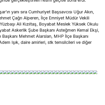
nde gerçekleştirilen resmi geçitle sona erdi.
’ın yanı sıra Cumhuriyet Başsavcısı Uğur Akın,
hmet Çağrı Alperen, İlçe Emniyet Müdür Vekili
 Yüzbaşı Ali Kızıltaş, Boyabat Meslek Yüksek Okulu
oyabat Askerlik Şube Başkanı Asteğmen Kemal Ekşi,
çe Başkanı Mehmet Alarslan, MHP İlçe Başkanı
em Işık, daire amirleri, stk temsilcileri ve diğer