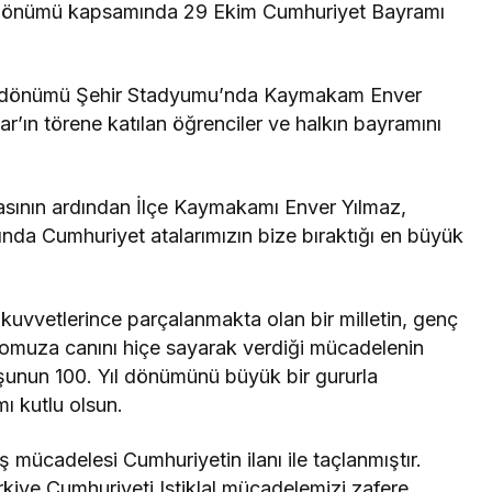
l dönümü kapsamında 29 Ekim Cumhuriyet Bayramı
ıl dönümü Şehir Stadyumu’nda Kaymakam Enver
’ın törene katılan öğrenciler ve halkın bayramını
asının ardından İlçe Kaymakamı Enver Yılmaz,
nda Cumhuriyet atalarımızın bize bıraktığı en büyük
 kuvvetlerince parçalanmakta olan bir milletin, genç
 omuza canını hiçe sayarak verdiği mücadelenin
uşunun 100. Yıl dönümünü büyük bir gururla
ı kutlu olsun.
uş mücadelesi Cumhuriyetin ilanı ile taçlanmıştır.
rkiye Cumhuriyeti Istiklal mücadelemizi zafere