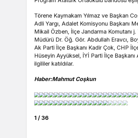
Program Atatürk Ortaokulu bandosu eşliği
Törene Kaymakam Yılmaz ve Başkan Coşar
Adli Yargı, Adalet Komisyonu Başkanı Me
Mikail Özben, İlçe Jandarma Komutanı j.
Müdürü Dr. Öğ. Gör. Abdullah Eravcı, B
Ak Parti İlçe Başkanı Kadir Çok, CHP İl
Hüseyin Ayyüksel, İYİ Parti İlçe Başkanı Ad
ilgililer katıldılar.
Haber:Mahmut Coşkun
1 / 36