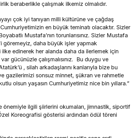
lik beraberlikle çalışmak ilkemiz olmalıdır.
nyayı çok iyi tanıyan milli kültürüne ve çağdaş
r Cumhuriyetimizin en büyük teminatı olacaktır. Sizler
oyabatlı Mustafa’nın torunlarısınız. Sizler Mustafa
kafi göremeyiz, daha büyük işler yapmak
 ilke edinerek her alanda daha da ilerlemek için
a var gücünüzle çalışmalısınız. Bu duygu ve
türk’ü , silah arkadaşlarını kanlarıyla bize bu
 ve gazilerimizi sonsuz minnet, şükran ve rahmetle
utlu olsun yaşasın Cumhuriyetimiz nice bin yıllara.”
emiyle ilgili şiirlerini okumaları, jimnastik, siportif
 Özel Koreografisi gösterisi ardından ödül töreni