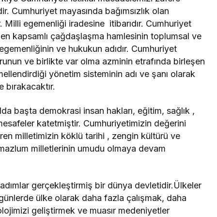
ridir. Cumhuriyet mayasında bağımsızlık olan
. Milli egemenliği iradesine itibarıdır. Cumhuriyet
in en kapsamlı çağdaşlaşma hamlesinin toplumsal ve
k egemenliğinin ve hukukun adıdır. Cumhuriyet
 şuurunun ve birlikte var olma azminin etrafında birleşen
emellendirdiği yönetim sisteminin adı ve şanı olarak
de bırakacaktır.
a başta demokrasi insan hakları, eğitim, sağlık ,
 mesafeler katetmiştir. Cumhuriyetimizin değerini
n milletimizin köklü tarihi , zengin kültürü ve
 mazlum milletlerinin umudu olmaya devam
adımlar gerçekleştirmiş bir dünya devletidir.Ülkeler
günlerde ülke olarak daha fazla çalışmak, daha
ojimizi geliştirmek ve muasır medeniyetler