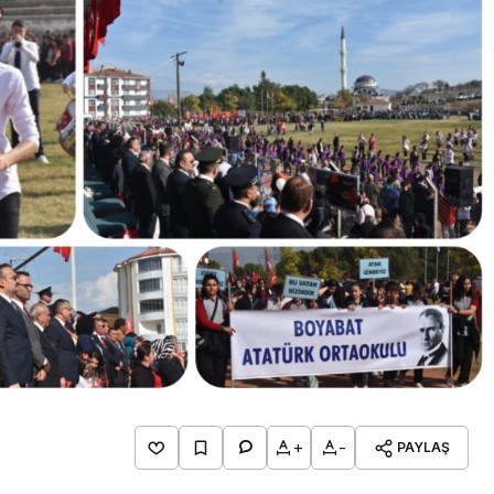
Gündem
Türkiye’nin savunma sanayi
yolculuğu: Yıldırımhan’a
uzanan stratejik dönüşüm
+
-
PAYLAŞ