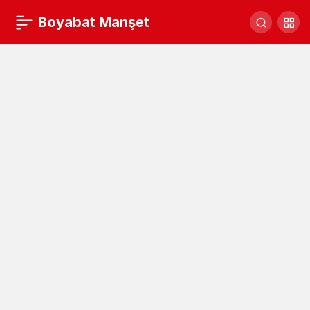
Durağan’da safran hasadı şenliği
Boyabat Manşet
Yorum Yap