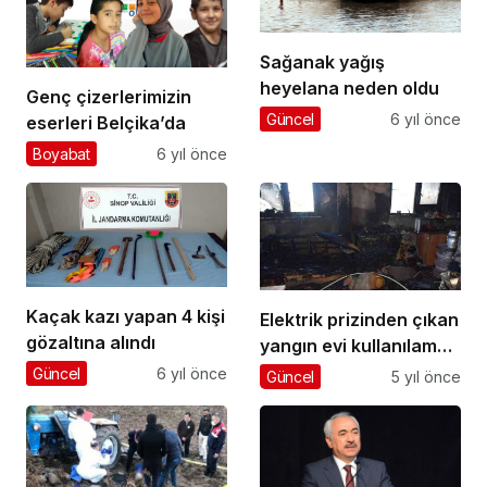
Sağanak yağış
heyelana neden oldu
Genç çizerlerimizin
Güncel
6 yıl önce
eserleri Belçika’da
Boyabat
6 yıl önce
Kaçak kazı yapan 4 kişi
Elektrik prizinden çıkan
gözaltına alındı
yangın evi kullanılamaz
hale getirdi
Güncel
6 yıl önce
Güncel
5 yıl önce