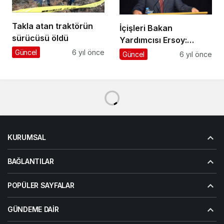
Takla atan traktörün
İçişleri Bakan
sürücüsü öldü
Yardımcısı Ersoy:
Çadıra Ulaşamamış,
Güncel
6 yıl önce
Güncel
6 yıl önce
Çadırı Kurulmamış
Hiçbir Vatandaşımızla
Karşılaşmadık
KURUMSAL
BAĞLANTILAR
POPÜLER SAYFALAR
GÜNDEME DAIR