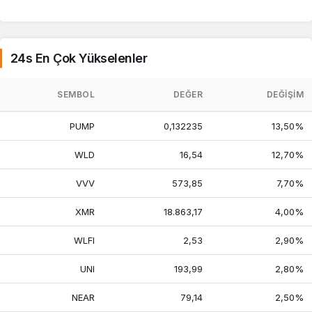
24s En Çok Yükselenler
SEMBOL
DEĞER
DEĞIŞIM
PUMP
0,132235
13,50%
WLD
16,54
12,70%
VVV
573,85
7,70%
XMR
18.863,17
4,00%
WLFI
2,53
2,90%
UNI
193,99
2,80%
NEAR
79,14
2,50%