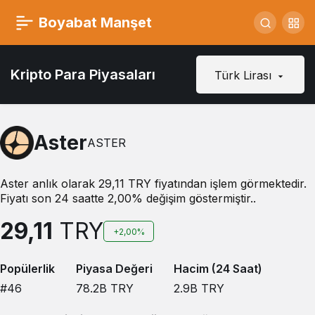
Boyabat Manşet
Kripto Para Piyasaları
Türk Lirası
Aster
ASTER
Aster anlık olarak 29,11 TRY fiyatından işlem görmektedir.
Fiyatı son 24 saatte 2,00% değişim göstermiştir..
29,11
TRY
+2,00%
Popülerlik
Piyasa Değeri
Hacim (24 Saat)
#46
78.2B
TRY
2.9B
TRY