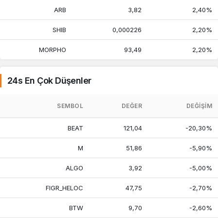
ARB
3,82
2,40%
SHIB
0,000226
2,20%
MORPHO
93,49
2,20%
24s En Çok Düşenler
SEMBOL
DEĞER
DEĞIŞIM
BEAT
121,04
-20,30%
M
51,86
-5,90%
ALGO
3,92
-5,00%
FIGR_HELOC
47,75
-2,70%
BTW
9,70
-2,60%