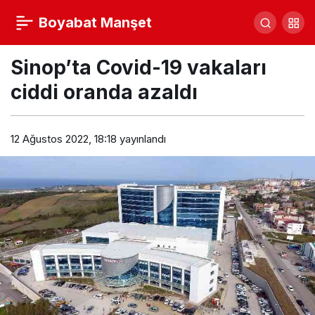
HAYATA HAREKET KAT
Boyabat Manşet
Yorum Yap
Paylaş
Sinop’ta Covid-19 vakaları
ciddi oranda azaldı
12 Ağustos 2022, 18:18
yayınlandı