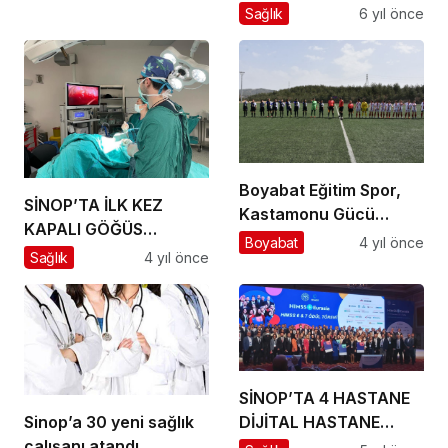
artırıldı
Sağlık
6 yıl önce
yapılacak
Boyabat Eğitim Spor,
SİNOP’TA İLK KEZ
Kastamonu Gücü
KAPALI GÖĞÜS
Spor’u tek golle devirdi
Boyabat
4 yıl önce
CERRAHİSİ AMELİYATI
Sağlık
4 yıl önce
YAPILDI.
SİNOP’TA 4 HASTANE
DİJİTAL HASTANE
Sinop’a 30 yeni sağlık
ÖDÜLÜNÜ ALDI.
çalışanı atandı