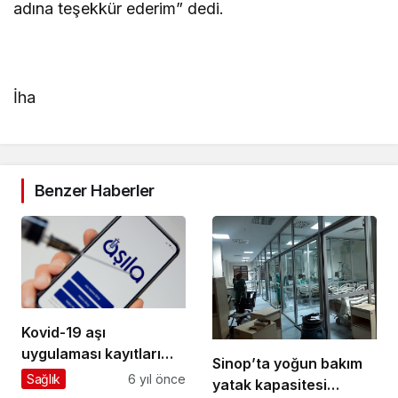
adına teşekkür ederim” dedi.
İha
Benzer Haberler
Kovid-19 aşı
uygulaması kayıtları
Sinop’ta yoğun bakım
‘aşıla’ mobil
Sağlık
6 yıl önce
yatak kapasitesi
uygulaması üzerinden