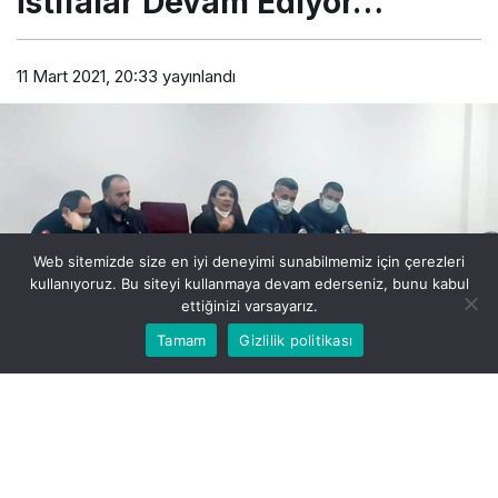
İstifalar Devam Ediyor…
11 Mart 2021, 20:33
yayınlandı
Web sitemizde size en iyi deneyimi sunabilmemiz için çerezleri
kullanıyoruz. Bu siteyi kullanmaya devam ederseniz, bunu kabul
ettiğinizi varsayarız.
Bu web sitesinde en iyi deneyimi yaşamanızı sağlamak
Tamam
Gizlilik politikası
Kabul
için çerezler kullanılmaktadır.