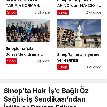
TARIM VE ORMAN
AKINCI’dan İHA-230 ile
YATIRIMLARI…
çifte atış..
Sinop
5 yıl önce
Sinop
2 yıl önce
Sinoplu hafızlar
Suriye’deki drama
Sinop’ta minare yerine
sessiz kalmadılar
yerleştirildi
Sinop
5 yıl önce
Sinop
3 yıl önce
Sinop’ta Hak-İş’e Bağlı Öz
Sağlık-İş Sendikası’ndan