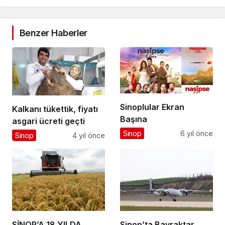
Benzer Haberler
Sinoplular Ekran
Kalkanı tükettik, fiyatı
Başına
asgari ücreti geçti
Sinop
6 yıl önce
Sinop
4 yıl önce
SİNOP’A 18 YILDA
Sinop’ta Bayraktar