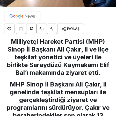
+
-
PAYLAŞ
Milliyetçi Hareket Partisi (MHP)
Sinop İl Başkanı Ali Çakır, il ve ilçe
teşkilat yönetici ve üyeleri ile
birlikte Saraydüzü Kaymakamı Elif
Bal’ı makamında ziyaret etti.
MHP Sinop İl Başkanı Ali Çakır, il
genelinde teşkilat mensupları ile
gerçekleştirdiği ziyaret ve
programlarını sürdürüyor. Çakır ve
beraberindekiler son olarak 13