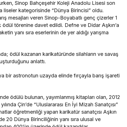
lurken, Sinop Bahçeşehir Koleji Anadolu Lisesi son
 liseler kategorisinde “Dünya Birincisi” oldu.
rış mesajları veren Sinop-Boyabatlı genç çizerler 1
ödül törenine davet edildi. Defne ve Didar Aşkın’a
etin yanı sıra eserlerinin de yer aldığı yarışma
da; ödül kazanan karikatüründe silahların ve savaş
luşturduğunu anlattı.
 bir astronotun uzayda elinde fırçayla barış işareti
inde ödülü bulunan, yayımlanmış kitapları olan, 2012
 yılında Çin’de “Uluslararası En İyi Mizah Sanatçısı”
natlar öğretmenliği yapan karikatür sanatçısı Aşkın
de 20 Dünya Birinciliğinin yanı sıra ulusal ve
rından 400’ün üzerinde ödül kazandılar.