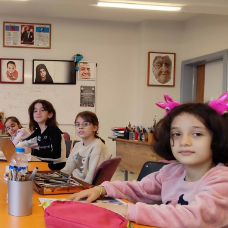
Gündem
Türkiye’nin savunma sanayi
yolculuğu: Yıldırımhan’a
uzanan stratejik dönüşüm