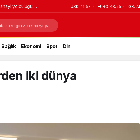
MİRAS MÜZESİ
USD
41,57
EURO
48,55
GR. A
Sağlık
Ekonomi
Spor
Din
rden iki dünya