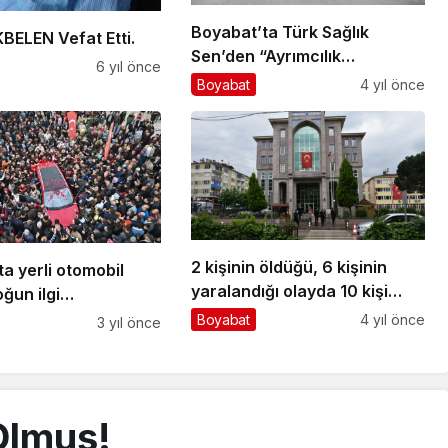
Boyabat’ta Türk Sağlık
BELEN Vefat Etti.
Sen’den “Ayrımcılık
6 yıl önce
Yapılmasın” basın açıklaması
Boyabat
4 yıl önce
2 kişinin öldüğü, 6 kişinin
a yerli otomobil
yaralandığı olayda 10 kişi
oğun ilgi…
tutuklandı
Boyabat
4 yıl önce
3 yıl önce
Olmuş!