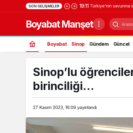
0:47
YAŞAYAN KÜLTÜREL 
SON GELIŞMELER
Boyabat Manşet
Boyabat
Sinop
Gündem
Güncel
Sinop’lu öğrencile
birinciliği…
27 Kasım 2023, 16:09
yayınlandı