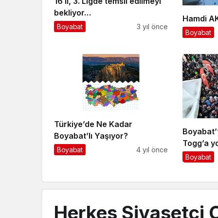
16 il, 3. Ligde temsil edilmeyi
bekliyor…
Hamdi AK
Boyabat
3 yıl önce
Boyabat
Türkiye’de Ne Kadar
Boyabat’t
Boyabat’lı Yaşıyor?
Togg’a y
Boyabat
4 yıl önce
Boyabat
Herkes Siyasetçi 