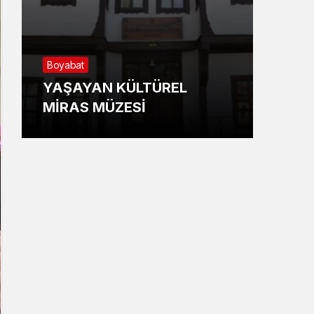
Boyabat
Sino
YAŞAYAN KÜLTÜREL
Gemi
MİRAS MÜZESİ
Kotr