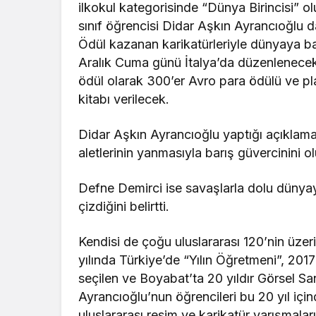
ilkokul kategorisinde “Dünya Birincisi” o
sınıf öğrencisi Didar Aşkın Ayrancıoğlu da
Ödül kazanan karikatürleriyle dünyaya ba
Aralık Cuma günü İtalya’da düzenlenecek 
ödül olarak 300’er Avro para ödülü ve plak
kitabı verilecek.
Didar Aşkın Ayrancıoğlu yaptığı açıklama
aletlerinin yanmasıyla barış güvercinini o
Defne Demirci ise savaşlarla dolu dünyaya
çizdiğini belirtti.
Kendisi de çoğu uluslararası 120’nin üzer
yılında Türkiye’de “Yılın Öğretmeni”, 2017
seçilen ve Boyabat’ta 20 yıldır Görsel Sa
Ayrancıoğlu’nun öğrencileri bu 20 yıl için
uluslararası resim ve karikatür yarışmala