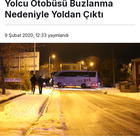
Yolcu Otobüsü Buzlanma
Nedeniyle Yoldan Çıktı
9 Şubat 2020, 12:33
yayınlandı