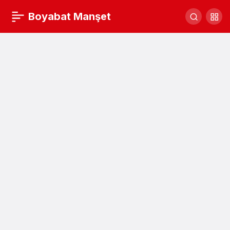
Yolcu Otobüsü Buzlanma Nedeniyle Yoldan
Boyabat Manşet
Çıktı
Yorum Yap
Paylaş