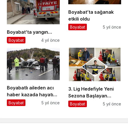
Boyabat’ta sağanak
etkili oldu
Boyabat
5 yıl önce
Boyabat’ta yangın…
Boyabat
4 yıl önce
Boyabatlı aileden acı
3. Lig Hedefiyle Yeni
haber kazada hayatını
Sezona Başlayan
kaybettiler
Boyabat 1868 Spor
Boyabat
5 yıl önce
Boyabat
5 yıl önce
Kulübü Transferlerini
Tek Tek Açıklıyor…