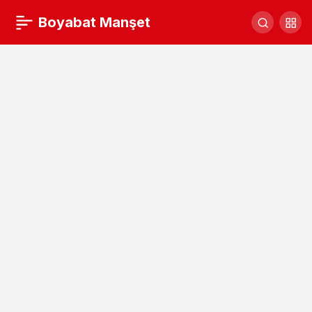
700 adet salep dikimi yapıldı
Boyabat Manşet
Yorum Yap
Paylaş