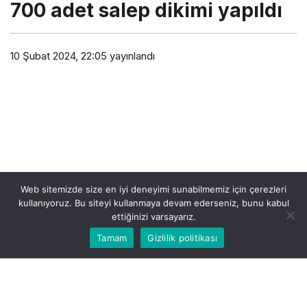
700 adet salep dikimi yapıldı
10 Şubat 2024, 22:05
yayınlandı
Web sitemizde size en iyi deneyimi sunabilmemiz için çerezleri
kullanıyoruz. Bu siteyi kullanmaya devam ederseniz, bunu kabul
ettiğinizi varsayarız.
Bu web sitesinde en iyi deneyimi yaşamanızı sağlamak
Tamam
Gizlilik politikası
Kabul
için çerezler kullanılmaktadır.
PAYLAŞ