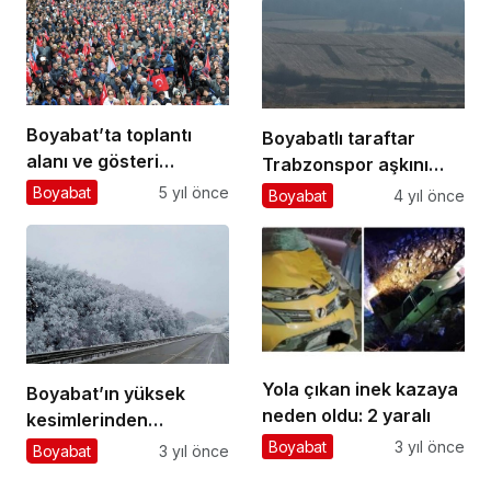
Boyabat’ta toplantı
Boyabatlı taraftar
alanı ve gösteri
Trabzonspor aşkını
yürüyüş güzergahları
tarlaya kazıdı
Boyabat
5 yıl önce
Boyabat
4 yıl önce
belirlendi
Yola çıkan inek kazaya
Boyabat’ın yüksek
neden oldu: 2 yaralı
kesimlerinden
kartpostallık
Boyabat
3 yıl önce
Boyabat
3 yıl önce
görüntüler