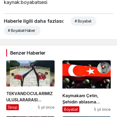
kaynak:boyabatsesi
Haberle ilgili daha fazlası:
# Boyabat
# Boyabat Haber
Benzer Haberler
TEKVANDOCULARIMIZ
Kaymakam Çetin,
ULUSLARARASI
Şehidin ablasına
ARENADA
Sinop
5 yıl önce
başsağlığı diledi.
Boyabat
5 yıl önce