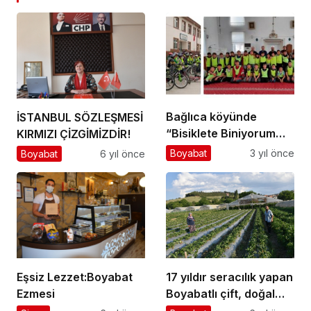
Bağlıca köyünde
İSTANBUL SÖZLEŞMESİ
“Bisiklete Biniyorum
KIRMIZI ÇİZGİMİZDİR!
Camiye Gidiyorum”
Boyabat
3 yıl önce
Boyabat
6 yıl önce
projesi uygulandı…
17 yıldır seracılık yapan
Eşsiz Lezzet:Boyabat
Boyabatlı çift, doğal
Ezmesi
ürün arayanların