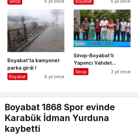
Boyabat
6 yıl önce
Sinop
6 yıl önce
tercihi oluyor
Sinop-Boyabat’lı
Boyabat’ta kamyonet
Yapımcı Vahdet
parka girdi !
Erdoğan’ın yeni filmi…
Sinop
3 yıl önce
Boyabat
6 yıl önce
Boyabat 1868 Spor evinde
Karabük İdman Yurduna
kaybetti