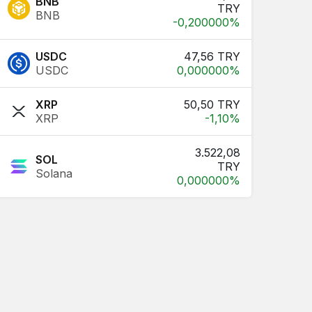
BNB
TRY
BNB
-0,200000%
USDC
47,56 TRY
USDC
0,000000%
XRP
50,50 TRY
XRP
-1,10%
3.522,08
SOL
TRY
Solana
0,000000%