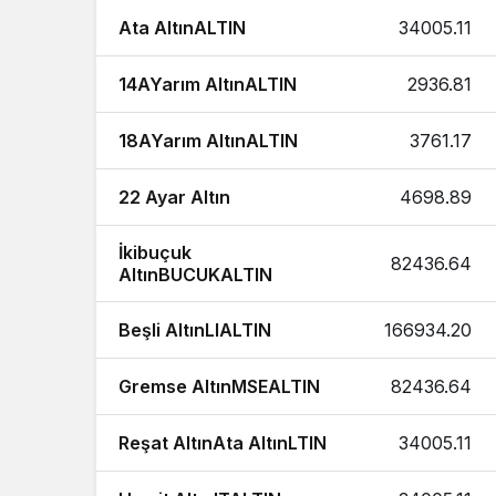
Ata AltınALTIN
34005.11
14AYarım AltınALTIN
2936.81
18AYarım AltınALTIN
3761.17
22 Ayar Altın
4698.89
İkibuçuk
82436.64
AltınBUCUKALTIN
Beşli AltınLIALTIN
166934.20
Gremse AltınMSEALTIN
82436.64
Reşat AltınAta AltınLTIN
34005.11