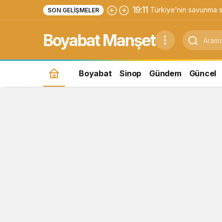
19:11
Türkiye’nin savunma s
SON GELIŞMELER
Yıldırımhan’a uzanan 
Boyabat Manşet
Boyabat
Sinop
Gündem
Güncel