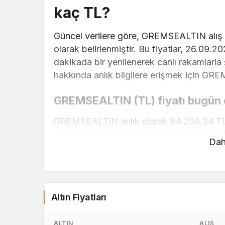
kaç TL?
Güncel verilere göre, GREMSEALTIN alış f
olarak belirlenmiştir. Bu fiyatlar, 26.09.2
dakikada bir yenilenerek canlı rakamlarl
hakkında anlık bilgilere erişmek için GRE
GREMSEALTIN (TL) fiyatı bugün 
GREMSEALTIN anlık olarak 84.294,34 TL f
yaklaşık işlem hacmi 0. Fiyatı son 24 saat
Dah
GREMSEALTIN hesaplama işlemleri için, sa
kullanarak mevcut fiyatlar üzerinden hızlı 
gerçekleştirebilirsiniz. GREMSEALTIN fiyat
Altın Fiyatları
güncellemeler için doğru adrestesiniz..
1 Gram Altın Ne Kadar 1 Gram Altın K
ALTIN
ALIŞ