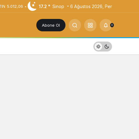
17.2 °
Sinop
6 Ağustos 2026, Per
TIN
5.012,06
Abone Ol
0