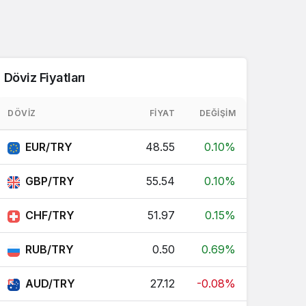
Döviz Fiyatları
DÖVIZ
FIYAT
DEĞIŞIM
EUR/TRY
48.55
0.10%
GBP/TRY
55.54
0.10%
CHF/TRY
51.97
0.15%
RUB/TRY
0.50
0.69%
AUD/TRY
27.12
-0.08%