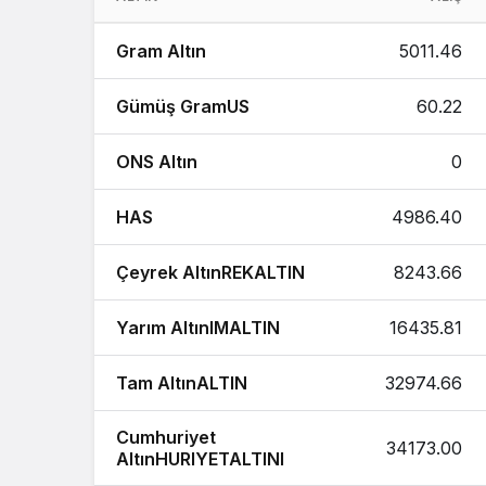
1 Çeyrek Altın Ne Kadar 1 Gram Altın
Gram Altın
5011.46
1 Tam Altın Ne Kadar 1 Gram Altın Ka
Gümüş GramUS
60.22
1 Cumhuriyet Altın Ne Kadar 1 Gram A
1 Ons Altın Ne Kadar 1 Tam Altın Kaç
ONS Altın
0
1 Bilezik Ne Kadar 1 Bilezik Kaç TL ?
HAS
4986.40
Çeyrek AltınREKALTIN
8243.66
Yarım AltınIMALTIN
16435.81
Tam AltınALTIN
32974.66
Cumhuriyet
34173.00
AltınHURIYETALTINI