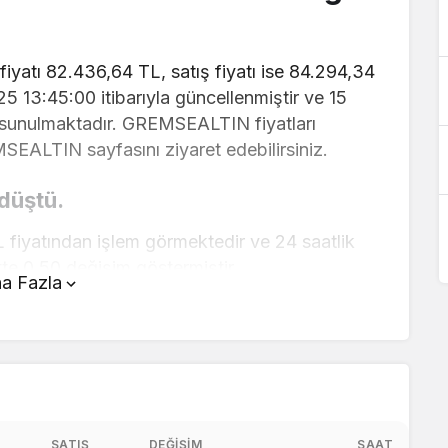
iyatı 82.436,64 TL, satış fiyatı ise 84.294,34
025 13:45:00 itibarıyla güncellenmiştir ve 15
a sunulmaktadır. GREMSEALTIN fiyatları
MSEALTIN sayfasını ziyaret edebilirsiniz.
düştü.
iyatından işlem görmektedir ve 24 saatlik
te 0,50 değişim göstermiştir..
a Fazla
yfanın üstünde yer alan çevirici aracını
ve kolay bir şekilde çevirme işlemlerinizi
ları hakkında detaylı bilgi ve anlık
aç TL ?
SATIŞ
DEĞIŞIM
SAAT