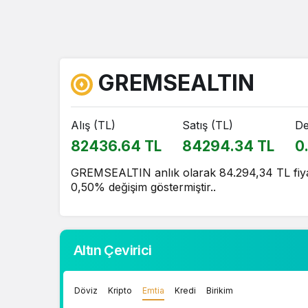
GREMSEALTIN
Alış (TL)
Satış (TL)
De
82436.64 TL
84294.34 TL
0
GREMSEALTIN anlık olarak 84.294,34 TL fiyat
0,50% değişim göstermiştir..
Altın Çevirici
Döviz
Kripto
Emtia
Kredi
Birikim