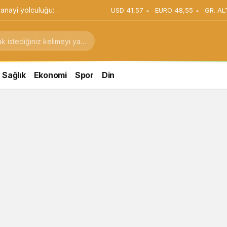
anayi yolculuğu:
USD
41,57
EURO
48,55
GR. AL
stratejik dönüşüm
Sağlık
Ekonomi
Spor
Din