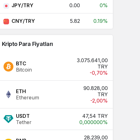
JPY/TRY
0.00
0%
CNY/TRY
5.82
0.19%
Kripto Para Fiyatları
3.075.641,00
BTC
TRY
Bitcoin
-0,70%
90.828,00
ETH
TRY
Ethereum
-2,00%
USDT
47,54 TRY
Tether
0,000000%
28.239,00