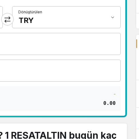
Dönüştürülen
-
0.00
? 1 RESATALTIN bugün kaç