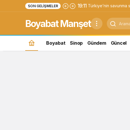
19:11
Türkiye’nin savunma s
SON GELIŞMELER
Yıldırımhan’a uzanan 
Boyabat Manşet
Boyabat
Sinop
Gündem
Güncel