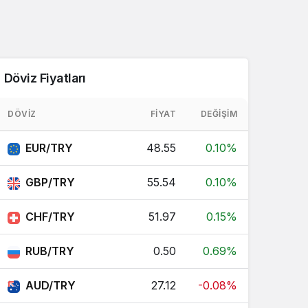
Döviz Fiyatları
DÖVIZ
FIYAT
DEĞIŞIM
EUR/TRY
48.55
0.10%
GBP/TRY
55.54
0.10%
CHF/TRY
51.97
0.15%
RUB/TRY
0.50
0.69%
AUD/TRY
27.12
-0.08%