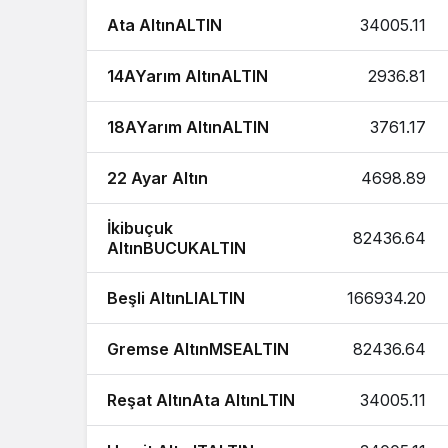
Ata AltınALTIN
34005.11
14AYarım AltınALTIN
2936.81
18AYarım AltınALTIN
3761.17
22 Ayar Altın
4698.89
İkibuçuk
82436.64
AltınBUCUKALTIN
Beşli AltınLIALTIN
166934.20
Gremse AltınMSEALTIN
82436.64
Reşat AltınAta AltınLTIN
34005.11