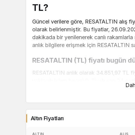
TL?
Güncel verilere göre, RESATALTIN alış fiya
olarak belirlenmiştir. Bu fiyatlar, 26.09.2
dakikada bir yenilenerek canlı rakamlarl
anlık bilgilere erişmek için RESATALTIN say
RESATALTIN (TL) fiyatı bugün dü
RESATALTIN anlık olarak 34.851,97 TL fiy
yaklaşık işlem hacmi 0. Fiyatı son 24 saat
Dah
RESATALTIN hesaplama işlemleri için, sayf
kullanarak mevcut fiyatlar üzerinden hızlı 
gerçekleştirebilirsiniz. RESATALTIN fiyatl
Altın Fiyatları
için doğru adrestesiniz..
1 Gram Altın Ne Kadar 1 Gram Altın K
ALTIN
ALIŞ