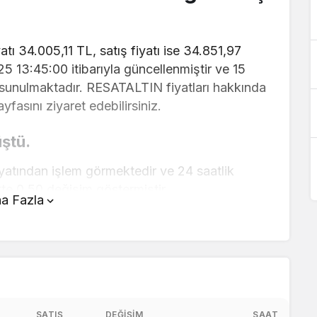
tı 34.005,11 TL, satış fiyatı ise 34.851,97
025 13:45:00 itibarıyla güncellenmiştir ve 15
a sunulmaktadır. RESATALTIN fiyatları hakkında
fasını ziyaret edebilirsiniz.
ştü.
atından işlem görmektedir ve 24 saatlik
te 0,50 değişim göstermiştir..
a Fazla
anın üstünde yer alan çevirici aracını
ve kolay bir şekilde çevirme işlemlerinizi
arı hakkında detaylı bilgi ve anlık güncellemeler
aç TL ?
SATIŞ
DEĞIŞIM
SAAT