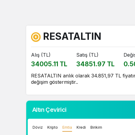
RESATALTIN
Alış (TL)
Satış (TL)
Deği
34005.11 TL
34851.97 TL
0.5
RESATALTIN anlık olarak 34.851,97 TL fiyatın
değişim göstermiştir..
Altın Çevirici
Döviz
Kripto
Emtia
Kredi
Birikim