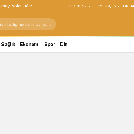
anayi yolculuğu:
USD
41,57
EURO
48,55
GR. A
stratejik dönüşüm
Sağlık
Ekonomi
Spor
Din