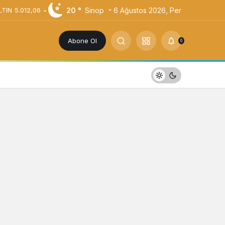
20 °
Sinop
6 Ağustos 2026, Per
LTIN
5.012,06
Abone Ol
0