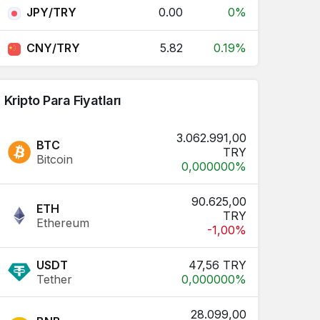
JPY/TRY
0.00
0%
CNY/TRY
5.82
0.19%
Kripto Para Fiyatları
3.062.991,00
BTC
TRY
Bitcoin
0,000000%
90.625,00
ETH
TRY
Ethereum
-1,00%
USDT
47,56 TRY
Tether
0,000000%
28.099,00