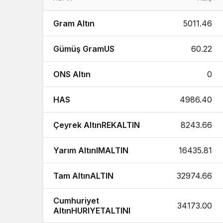
1 Çeyrek Altın Ne Kadar 1 Gram Altın
Gram Altın
5011.46
1 Tam Altın Ne Kadar 1 Gram Altın Ka
Gümüş GramUS
60.22
1 Cumhuriyet Altın Ne Kadar 1 Gram A
1 Ons Altın Ne Kadar 1 Tam Altın Kaç
ONS Altın
0
1 Bilezik Ne Kadar 1 Bilezik Kaç TL ?
HAS
4986.40
Çeyrek AltınREKALTIN
8243.66
Yarım AltınIMALTIN
16435.81
Tam AltınALTIN
32974.66
Cumhuriyet
34173.00
AltınHURIYETALTINI