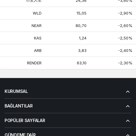
币安人生
24,36
-3,60%
WLD
15,05
-2,90%
NEAR
80,70
-2,60%
KAS
1,24
-2,50%
ARB
3,83
-2,40%
RENDER
63,10
-2,30%
KURUMSAL
BAĞLANTILAR
POPÜLER SAYFALAR
GÜNDEME DAIR