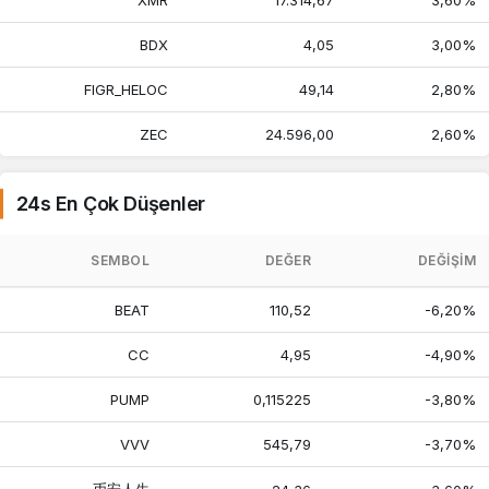
XMR
17.314,67
3,60%
BDX
4,05
3,00%
FIGR_HELOC
49,14
2,80%
ZEC
24.596,00
2,60%
24s En Çok Düşenler
SEMBOL
DEĞER
DEĞIŞIM
BEAT
110,52
-6,20%
CC
4,95
-4,90%
PUMP
0,115225
-3,80%
VVV
545,79
-3,70%