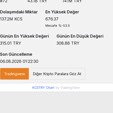
#72
43.1B
TRY
141M
TRY
Dolaşımdaki Miktar
En Yüksek Değer
137.2M
KCS
676.37
Mesafe %-53.5
Günün En Yüksek Değeri
Günün En Düşük Değeri
315.01
TRY
308.88
TRY
Son Güncelleme
06.08.2026 01:22:30
Tradingview
Diğer Kripto Paralara Göz At
KCSTRY Chart
by TradingView