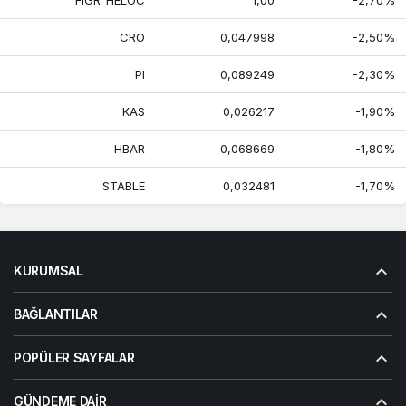
FIGR_HELOC
1,00
-2,70%
CRO
0,047998
-2,50%
PI
0,089249
-2,30%
KAS
0,026217
-1,90%
HBAR
0,068669
-1,80%
STABLE
0,032481
-1,70%
KURUMSAL
BAĞLANTILAR
POPÜLER SAYFALAR
GÜNDEME DAIR