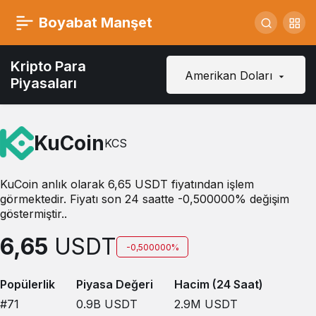
Boyabat Manşet
Kripto Para
Amerikan Doları
Piyasaları
KuCoin
KCS
KuCoin anlık olarak 6,65 USDT fiyatından işlem
görmektedir. Fiyatı son 24 saatte -0,500000% değişim
göstermiştir..
6,65
USDT
-0,500000%
Popülerlik
Piyasa Değeri
Hacim (24 Saat)
#71
0.9B
USDT
2.9M
USDT