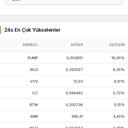
24s En Çok Yükselenler
SEMBOL
DEĞER
DEĞIŞIM
PUMP
0,002851
16,40%
WLD
0,342027
9,30%
VVV
12,03
6,10%
CC
0,099492
5,70%
BTW
0,200736
5,10%
XMR
396,41
3,40%