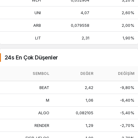
WLFI
0,052904
3,20%
UNI
4,07
2,60%
ARB
0,079558
2,00%
LIT
2,31
1,90%
24s En Çok Düşenler
SEMBOL
DEĞER
DEĞIŞIM
BEAT
2,42
-9,80%
M
1,06
-6,40%
ALGO
0,082105
-5,40%
RENDER
1,29
-2,70%