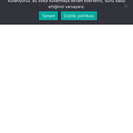
kullanıyoruz. Bu siteyi kullanmaya devam ederseniz, bunu kabul
ettiğinizi varsayarız.
Bu web sitesinde en iyi deneyimi yaşamanızı sağlamak
Tamam
Gizlilik politikası
Kabul
için çerezler kullanılmaktadır.
PAYLAŞ
Türkeli ilçesinde uyuşturucu imal ve
satışına yönelik yapılan
operasyonda 158 gram kubar esrar,
7 kök kenevir bitkisi ile ruhsatsız
tüfek ve tabanca ele geçirildi.
Sinop İl Jandarma Komutanlığınca Türkeli ilçesine
bağlı Kayabaşı köyünde uyuşturucu satıcılarına
yönelik operasyon düzenlendi. Yapılan operasyonda
158 gram kubar esrar, 7 kök kenevir bitkisi, ruhsatsız 1
adet av tüfeği, 1 adet kurusıkı 1 adet ucu açık tabanca
ile çok sayıda fişek ele geçirildi. Olayla ilgili 1 şüpheli