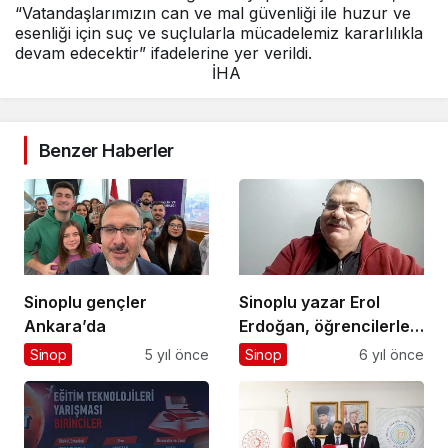
“Vatandaşlarımızın can ve mal güvenliği ile huzur ve
esenliği için suç ve suçlularla mücadelemiz kararlılıkla
devam edecektir” ifadelerine yer verildi.
İHA
Benzer Haberler
Sinoplu gençler
Sinoplu yazar Erol
Ankara’da
Erdoğan, öğrencilerle
buluştu
Sinop
5 yıl önce
Sinop
6 yıl önce