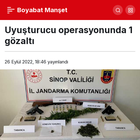
Gerze’de dünyadaki 287 şehirle eş zamanlı
Boyabat Manşet
şenlik
Yorum Yap
Paylaş
Uyuşturucu operasyonunda 1
gözaltı
26 Eylül 2022, 18:46
yayınlandı