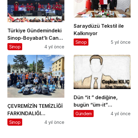
Saraydüzü Tekstil ile
Türkiye Gündemindeki
Kalkınıyor
Sinop-Boyabat’lı Can
Sinop
5 yıl önce
Cebeci…
Sinop
4 yıl önce
Dün “it ” dediğine,
bugün “üm-it”
ÇEVREMİZİN TEMİZLİĞİ
diyenler…
FARKINDALIĞI…
Gündem
4 yıl önce
Sinop
4 yıl önce