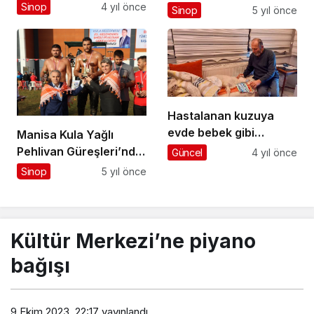
gerekçesiyle ilçe
Sinop
4 yıl önce
Sinop
5 yıl önce
değişikliği istiyor
Hastalanan kuzuya
evde bebek gibi
Manisa Kula Yağlı
bakıyorlar
Pehlivan Güreşleri’nde
Güncel
4 yıl önce
Sinoplu Mustafa Taş,
Sinop
5 yıl önce
Başpehlivanlığa ulaştı
Kültür Merkezi’ne piyano
bağışı
9 Ekim 2023, 22:17
yayınlandı