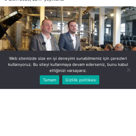
Web sitemizde size en iyi deneyimi sunabilmemiz için çerezleri
SEBAHATTİN ALİ KÜLTÜR MERKEZİNE PİYANO DESTEĞİ (RIFAT
kullanıyoruz. Bu siteyi kullanmaya devam ederseniz, bunu kabul
YILMAZ/SİNOP-İHA) (RIFAT YILMAZ/SİNOP-İHA)
ettiğinizi varsayarız.
Bu web sitesinde en iyi deneyimi yaşamanızı sağlamak
Tamam
Gizlilik politikası
Kabul
için çerezler kullanılmaktadır.
PAYLAŞ
Sinop Kültür ve Turizm Derneği yönetimi tarafından
kültür ve sanat etkinliklerinde kullanılmak üzere
Sabahattin Ali Kültür Merkezi’ne kuyruklu piyano
bağışında bulunuldu.