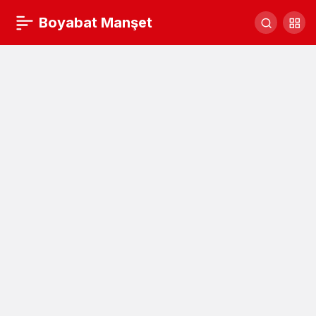
Kültür Merkezi’ne piyano bağışı
Boyabat Manşet
Yorum Yap
Paylaş