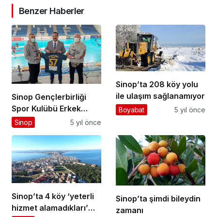
Benzer Haberler
Sinop’ta 208 köy yolu
ile ulaşım sağlanamıyor
Sinop Gençlerbirliği
Spor Kulübü Erkek
Boyabat
5 yıl önce
Hentbol Takımı,Ankara
Sinop
5 yıl önce
Gençlik ve Spor İl
Müdürü Hemşehrimiz
Mustafa Çelik’i Ziyaret
Etti.
Sinop’ta 4 köy ‘yeterli
Sinop’ta şimdi bileydin
hizmet alamadıkları’
zamanı