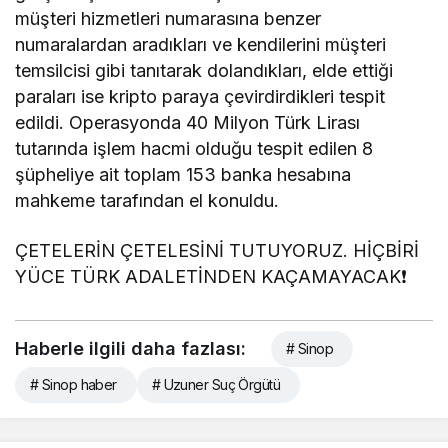
müşteri hizmetleri numarasına benzer
numaralardan aradıkları ve kendilerini müşteri
temsilcisi gibi tanıtarak dolandıkları, elde ettiği
paraları ise kripto paraya çevirdirdikleri tespit
edildi. Operasyonda 40 Milyon Türk Lirası
tutarında işlem hacmi olduğu tespit edilen 8
şüpheliye ait toplam 153 banka hesabına
mahkeme tarafından el konuldu.
ÇETELERİN ÇETELESİNİ TUTUYORUZ. HİÇBİRİ
YÜCE TÜRK ADALETİNDEN KAÇAMAYACAK❗️
Haberle ilgili daha fazlası:
# Sinop
# Sinop haber
# Uzuner Suç Örgütü