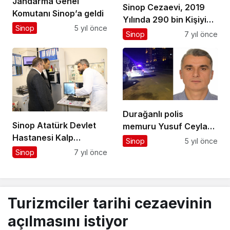
Jandarma Genel
Sinop Cezaevi, 2019
Komutanı Sinop’a geldi
Yılında 290 bin Kişiyi
Sinop
5 yıl önce
Ağırladı
Sinop
7 yıl önce
Durağanlı polis
Sinop Atatürk Devlet
memuru Yusuf Ceylah
Hastanesi Kalp
şehit oldu
Sinop
5 yıl önce
Merkezine Ziyaret
Sinop
7 yıl önce
Turizmciler tarihi cezaevinin
açılmasını istiyor