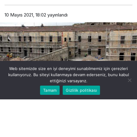
10 Mayıs 2021, 18:02
yayınlandı
Web sitemizde size en iyi deneyimi sunabilmemiz için çerezleri
kullanıyoruz. Bu siteyi kullanmaya devam ederseniz, bunu kabul
ettiğinizi varsayarız.
Bu web sitesinde en iyi deneyimi yaşamanızı sağlamak
Tamam
Gizlilik politikası
Kabul
için çerezler kullanılmaktadır.
PAYLAŞ
Sinop Tarihi Cezaevi’nin