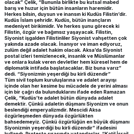
olacak”
Çelik, “Bununla birlikte bu kutsal mabed
barış ve huzur için bütün insanların haremidir.
Herkes bilsin, duysun ve inansın ki Kudüs Filistin’dir.
Kudüs İslam şehridir. Kudüs, bütün inançların
medeniyet birikimidir. Ve herkes şunu görecek ki
Filistin, özgür ve bağımsız yaşayacak. Filistin,
Siyonist işgalden Filistinliler Siyonist vahşetten çok
yakında azade olacak. İnanıyor ve iman ediyoruz,
zulüm değil adalet hakim olacak. Aksa’da Siyonist
postal izleri temizlenecek, insanlık ve Müslümanlar
ve onlara kulak veren devletler hem küresel hem de
diplomatik intifada başlatacaklar. Biz buna varız”
dedi.
“Siyonizmin yeşerdiği bu kirli düzendir”
Tüm sivil toplum kuruluşlarına ve adalet arayışı
içinde olan her kesime bu mücadele de yerini alması
için bir çağrı da bulunduklarını ifade eden Ramazan
Çelik, “Kudüs’te adalet bütün dünyada adalet
demektir. Çünkü adaletin düşmanı Siyonizm ve onun
beslendiği emperyalizmdir. Mescidi Aksa
özgürleşmeden dünyada özgürlükten
bahsedemeyiz. Çünkü özgürlüğün en büyük düşmanı
Siyonizmin yeşerdiği bu kirli düzendir” ifadesini
kullandı. Protesto sırasında vatandaşlar, “Katil İsrail