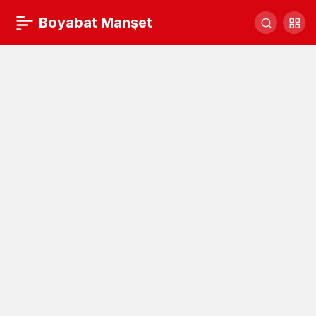
Turizmciler tarihi cezaevinin açılmasını
Boyabat Manşet
istiyor
Yorum Yap
Paylaş