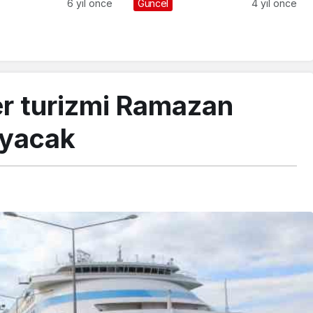
koşuyor
6 yıl önce
Güncel
4 yıl önce
er turizmi Ramazan
ayacak