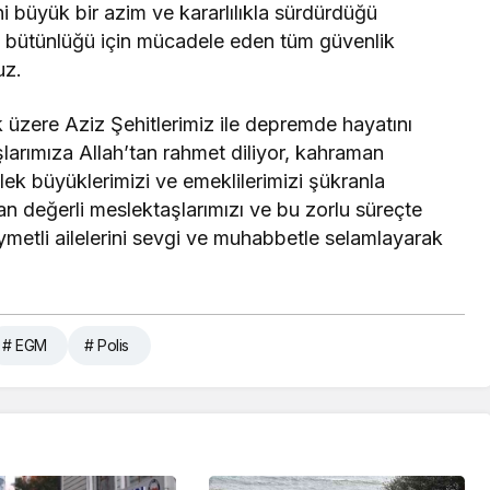
ni büyük bir azim ve kararlılıkla sürdürdüğü
z bütünlüğü için mücadele eden tüm güvenlik
uz.
üzere Aziz Şehitlerimiz ile depremde hayatını
arımıza Allah’tan rahmet diliyor, kahraman
slek büyüklerimizi ve emeklilerimizi şükranla
 değerli meslektaşlarımızı ve bu zorlu süreçte
ymetli ailelerini sevgi ve muhabbetle selamlayarak
# EGM
# Polis