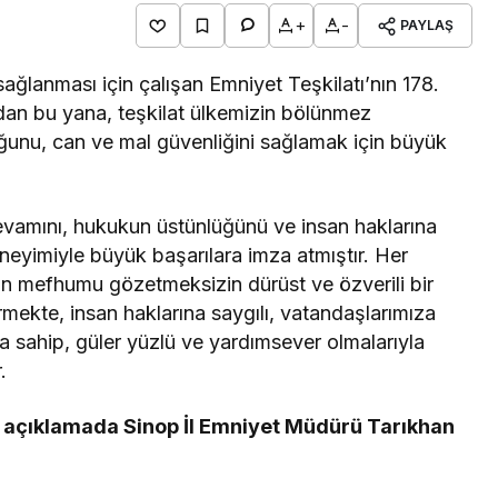
+
-
PAYLAŞ
ağlanması için çalışan Emniyet Teşkilatı’nın 178.
dan bu yana, teşkilat ülkemizin bölünmez
ğunu, can ve mal güvenliğini sağlamak için büyük
evamını, hukukun üstünlüğünü ve insan haklarına
deneyimiyle büyük başarılara imza atmıştır. Her
n mefhumu gözetmeksizin dürüst ve özverili bir
rmekte, insan haklarına saygılı, vatandaşlarımıza
na sahip, güler yüzlü ve yardımsever olmalarıyla
.
n açıklamada Sinop İl Emniyet Müdürü Tarıkhan