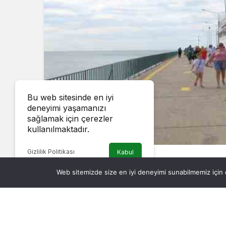
Bu web sitesinde en iyi
deneyimi yaşamanızı
sağlamak için çerezler
kullanılmaktadır.
Gizlilik Politikası
Kabul
Sinop’ta kruvaziyer turizmi Ramazan Bayramı
Web sitemizde size en iyi deneyimi sunabilmemiz için ç
Rus ağırlıklı turistleri taşıyan Astoria Gra
düzenleyerek yaklaşık 15 bin turist taşıy
gerçekleştirerek yaklaşık 15 bin turist taş