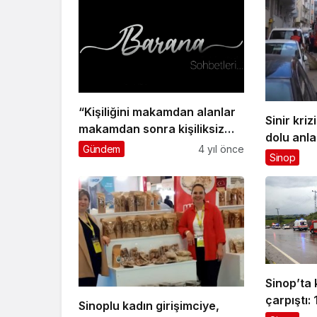
“Kişiliğini makamdan alanlar
Sinir kri
makamdan sonra kişiliksiz
dolu anla
kalırlar.”
Gündem
4 yıl önce
Sinop
Sinop’ta
çarpıştı: 
Sinoplu kadın girişimciye,