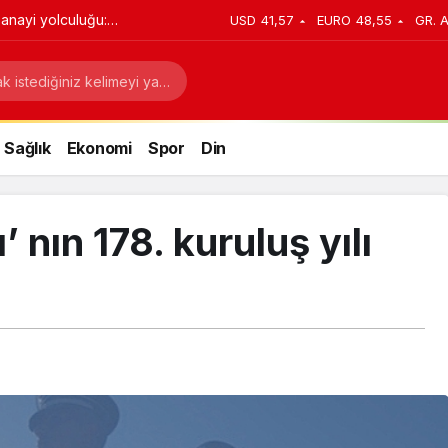
anayi yolculuğu:
USD
41,57
EURO
48,55
GR. 
stratejik dönüşüm
Sağlık
Ekonomi
Spor
Din
’ nın 178. kuruluş yılı