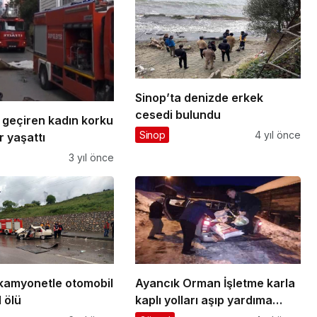
Sinop’ta denizde erkek
cesedi bulundu
zi geçiren kadın korku
Sinop
4 yıl önce
r yaşattı
3 yıl önce
 kamyonetle otomobil
Ayancık Orman İşletme karla
1 ölü
kaplı yolları aşıp yardıma