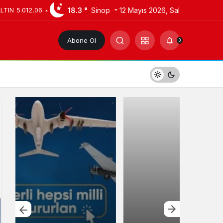
18.3 °
Sinop
12 Mayıs 2026, Sal
ALTIN
5.012,06
Abone Ol
0