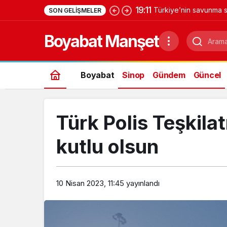
19:11
Türkiye’nin savunma s
SON GELIŞMELER
Yıldırımhan’a uzanan 
Boyabat Manşet
Boyabat
Sinop
Gündem
Güncel
Türk Polis Teşkilatı
kutlu olsun
10 Nisan 2023, 11:45
yayınlandı