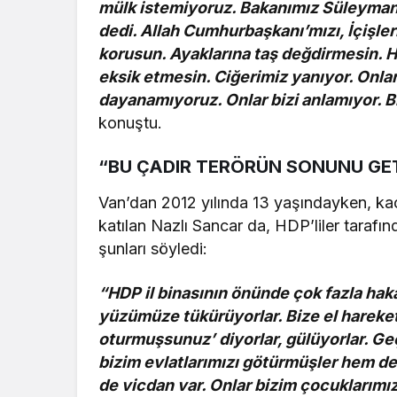
mülk istemiyoruz. Bakanımız Süleyman 
dedi. Allah Cumhurbaşkanı’mızı, İçişler
korusun. Ayaklarına taş değdirmesin. H
eksik etmesin. Ciğerimiz yanıyor. Onlar
dayanamıyoruz. Onlar bizi anlamıyor. Bi
konuştu.
“BU ÇADIR TERÖRÜN SONUNU GE
Van’dan 2012 yılında 13 yaşındayken, kaç
katılan Nazlı Sancar da, HDP’liler tarafın
şunları söyledi:
“HDP il binasının önünde çok fazla haka
yüzümüze tükürüyorlar. Bize el hareketl
oturmuşsunuz’ diyorlar, gülüyorlar. G
bizim evlatlarımızı götürmüşler hem de
de vicdan var. Onlar bizim çocuklarımızı