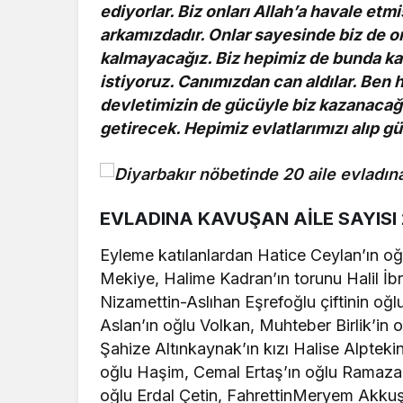
ediyorlar. Biz onları Allah’a havale et
arkamızdadır. Onlar sayesinde biz de o
kalmayacağız. Biz hepimiz de bunda kara
istiyoruz. Canımızdan can aldılar. Ben 
devletimizin de gücüyle biz kazanacağı
getirecek. Hepimiz evlatlarımızı alıp g
EVLADINA KAVUŞAN AİLE SAYISI
Eyleme katılanlardan Hatice Ceylan’ın oğl
Mekiye, Halime Kadran’ın torunu Halil İb
Nizamettin-Aslıhan Eşrefoğlu çiftinin oğl
Aslan’ın oğlu Volkan, Muhteber Birlik’in
Şahize Altınkaynak’ın kızı Halise Alpteki
oğlu Haşim, Cemal Ertaş’ın oğlu Ramazan,
oğlu Erdal Çetin, FahrettinMeryem Akkuş ç