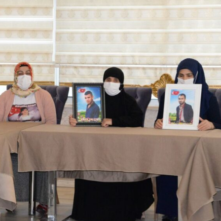
Gündem
Türkiye’nin savunma sanayi
yolculuğu: Yıldırımhan’a
uzanan stratejik dönüşüm