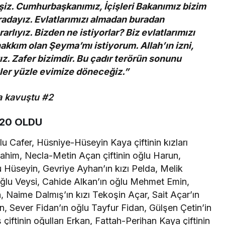
mişiz. Cumhurbaşkanımız, İçişleri Bakanımız bizim
radayız. Evlatlarımızı almadan buradan
rlıyız. Bizden ne istiyorlar? Biz evlatlarımızı
hakkım olan Şeyma’mı istiyorum. Allah’ın izni,
z. Zafer bizimdir. Bu çadır terörün sonunu
üler yüzle evimize döneceğiz.”
 20 OLDU
u Cafer, Hüsniye-Hüseyin Kaya çiftinin kızları
rahim, Necla-Metin Açan çiftinin oğlu Harun,
u Hüseyin, Gevriye Ayhan’ın kızı Pelda, Melik
 oğlu Veysi, Cahide Alkan’ın oğlu Mehmet Emin,
n, Naime Dalmış’ın kızı Tekoşin Açar, Sait Açar’ın
 Sever Fidan’ın oğlu Tayfur Fidan, Gülşen Çetin’in
iftinin oğulları Erkan, Fattah-Perihan Kaya çiftinin