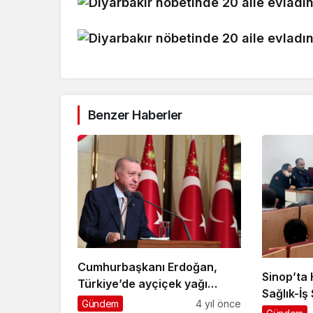
Benzer Haberler
Cumhurbaşkanı Erdoğan,
Sinop’ta 
Türkiye’de ayçiçek yağı
Sağlık-İş
problemi olmadığını,
Gündem
4 yıl önce
İstifalar