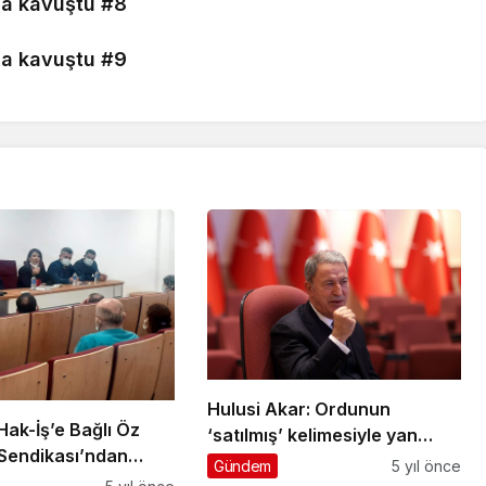
Hulusi Akar: Ordunun
Hak-İş’e Bağlı Öz
‘satılmış’ kelimesiyle yan
 Sendikası’ndan
yana konulması akla ziyan
Gündem
5 yıl önce
 Devam Ediyor…