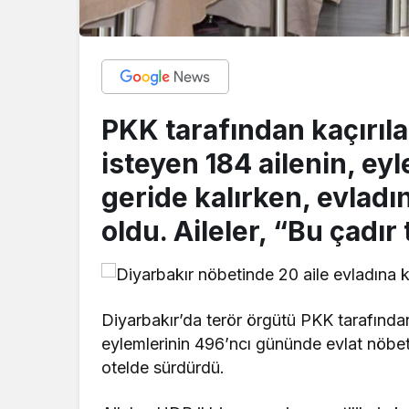
PKK tarafından kaçırıl
isteyen 184 ailenin, ey
geride kalırken, evladı
oldu. Aileler, “Bu çadır
Diyarbakır’da terör örgütü PKK tarafından
eylemlerinin 496’ncı gününde evlat nöbetl
otelde sürdürdü.