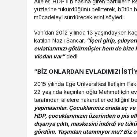
Aileler, HDP il binasına giren partililerin
yüzlerine tükürdüğünü belirterek, bütün 
mücadeleyi sürdüreceklerini söyledi.
Van’dan 2012 yılında 13 yaşındayken kaçı
katılan Nazlı Sancar,
“İçeri girip, çıkıy
evlatlarımızı götürmüşler hem de bize 
vicdan var”
dedi.
“BİZ ONLARDAN EVLADIMIZI İST
2015 yılında Ege Üniversitesi İletişim Fa
22 yaşında kaçırılan oğlu Mehmet için evl
tarafından ailelere hakaretler edildiğini be
yapmasınlar. Çocuklarımız orada aç ve 
HDP, çocuklarımızın üzerinden o pis elle
dışarıya çıktı, maskesini indirdi ve tük
gördüm. Yaşından utanmıyor mu? Biz onl