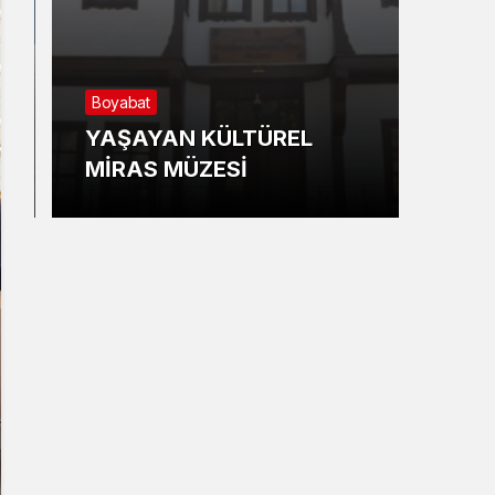
Boyabat
Sino
YAŞAYAN KÜLTÜREL
Gemi
MİRAS MÜZESİ
Kotr