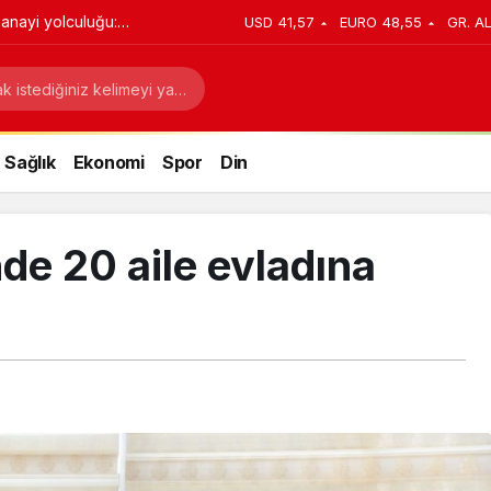
anayi yolculuğu:
USD
41,57
EURO
48,55
GR. A
stratejik dönüşüm
Sağlık
Ekonomi
Spor
Din
de 20 aile evladına