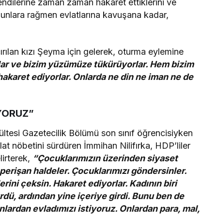
 kendilerine zaman zaman hakaret ettiklerini ve
bunlara rağmen evlatlarına kavuşana kadar,
rılan kızı Şeyma için gelerek, oturma eylemine
orlar ve bizim yüzümüze tükürüyorlar. Hem bizim
hakaret ediyorlar. Onlarda ne din ne iman ne de
İYORUZ”
kültesi Gazetecilik Bölümü son sınıf öğrencisiyken
at nöbetini sürdüren İmmihan Nilifırka, HDP’liler
lirterek,
“Çocuklarımızın üzerinden siyaset
perişan haldeler. Çocuklarımızı göndersinler.
rini çeksin. Hakaret ediyorlar. Kadının biri
ürdü, ardından yine içeriye girdi. Bunu ben de
ardan evladımızı istiyoruz. Onlardan para, mal,