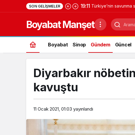
19:11
Türkiye’nin savunma s
SON GELIŞMELER
Yıldırımhan’a uzanan 
Boyabat Manşet
Boyabat
Sinop
Gündem
Güncel
Diyarbakır nöbetin
kavuştu
11 Ocak 2021, 01:03
yayınlandı