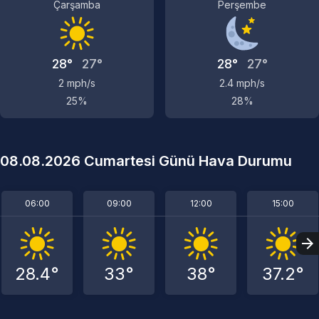
Çarşamba
Perşembe
28°
27°
28°
27°
2 mph/s
2.4 mph/s
25%
28%
08.08.2026 Cumartesi Günü Hava Durumu
06:00
09:00
12:00
15:00
28.4°
33°
38°
37.2°