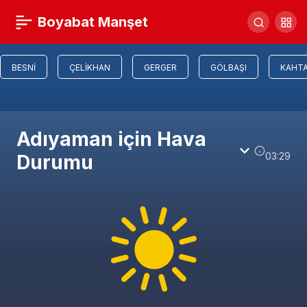
Boyabat Manşet
BESNI
ÇELIKHAN
GERGER
GÖLBAŞI
KAHT
Adıyaman için Hava
03:29
Durumu