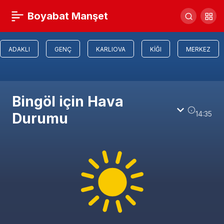
Boyabat Manşet
ADAKLI
GENÇ
KARLIOVA
KIĞI
MERKEZ
Bingöl için Hava
14:35
Durumu