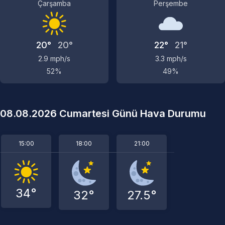
Çarşamba
Perşembe
20°
20°
22°
21°
2.9 mph/s
3.3 mph/s
52%
49%
08.08.2026 Cumartesi Günü Hava Durumu
15:00
18:00
21:00
34°
32°
27.5°