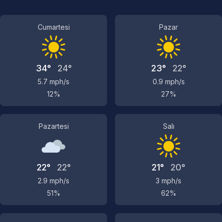
Cumartesi
Pazar
34°
24°
23°
22°
5.7 mph/s
0.9 mph/s
12%
27%
Pazartesi
Salı
22°
22°
21°
20°
2.9 mph/s
3 mph/s
51%
62%